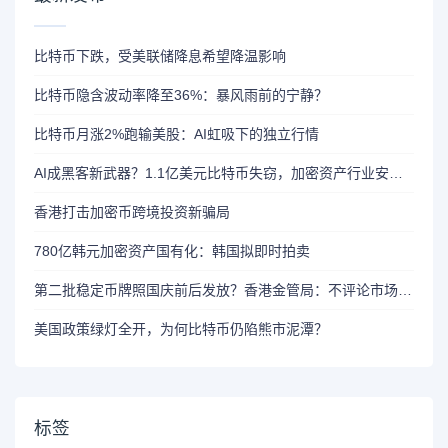
比特币下跌，受美联储降息希望降温影响
比特币隐含波动率降至36%：暴风雨前的宁静？
比特币月涨2%跑输美股：AI虹吸下的独立行情
AI成黑客新武器？1.1亿美元比特币失窃，加密资产行业安全警报升级
香港打击加密币跨境投资新骗局
780亿韩元加密资产国有化：韩国拟即时拍卖
第二批稳定币牌照国庆前后发放？香港金管局：不评论市场传闻 持开放而谨慎态度
美国政策绿灯全开，为何比特币仍陷熊市泥潭？
标签