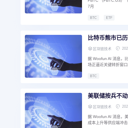
FBTC （FBTC.
7月
BTC
ETF
比特币熊市已历
202
区块链技术
据 Woofun AI 
场正逼近关键转折窗口
BTC
美联储按兵不动
202
区块链技术
据 Woofun AI
成本上升等供应端冲击