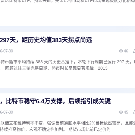
US）（富达比特币ETF）持续失血，美国比特币现货ETF市场呈现极度分化格
297天，距历史均值383天拐点尚远
6-07-30
46
消息，比特币熊市平均持续 383 天的历史基准下，本轮下行周期已运行 297 天，
。 回顾过往三轮完整周期，熊市时长呈现显著规律。2013
，比特币稳守6.4万支撑，后续指引成关键
6-07-30
45
 消息，美联储宣布维持利率不变，强调当前通胀水平相比2%目标依然较高，且能
持续推高物价，宏观不确定性加剧。 期货市场此前已定价约