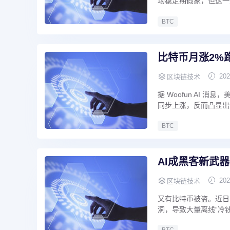
场稳定期假象，但这一
BTC
比特币月涨2%
202
区块链技术
据 Woofun AI
同步上涨，反而凸显出
BTC
AI成黑客新武
202
区块链技术
又有比特币被盗。近日，加
洞，导致大量离线“冷