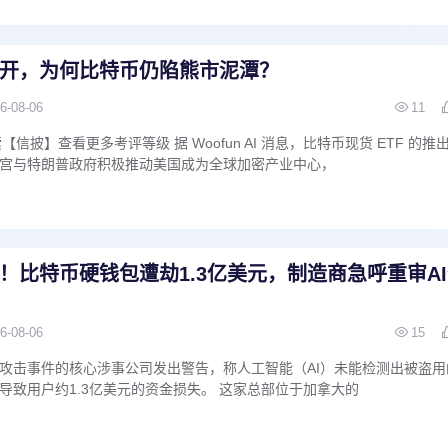
开，为何比特币仍陷熊市泥潭？
6-08-06
11
【信披】查看更多考评等级 据 Woofun AI 消息，比特币现货 ETF 的推
宫与特朗普政府积极推动美国成为全球加密产业中心，
破！比特币硬钱包遭劫1.3亿美元，制造商急呼重审A
6-08-06
15
攻击事件的核心涉事公司发出警告，称人工智能（AI）未能检测出被盗用
导致用户约1.3亿美元的资金损失。 这家总部位于加拿大的