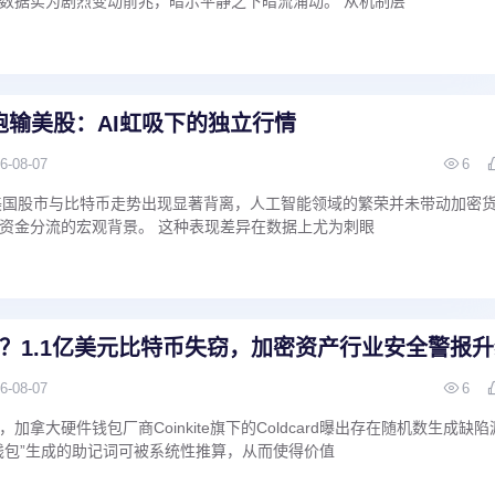
数据实为剧烈变动前兆，暗示平静之下暗流涌动。 从机制层
跑输美股：AI虹吸下的独立行情
6-08-07
6
 消息，美国股市与比特币走势出现显著背离，人工智能领域的繁荣并未带动加密
资金分流的宏观背景。 这种表现差异在数据上尤为刺眼
器？1.1亿美元比特币失窃，加密资产行业安全警报
6-08-07
6
拿大硬件钱包厂商Coinkite旗下的‌Coldcard‌曝出存在随机数生成缺陷
钱包”生成的助记词可被系统性推算，从而使得价值