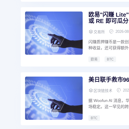
欧易"闪赚 Lite"
或 RE 即可瓜分 
2026-08
交易所
闪赚质押赚币是一款创
种收益，还可获得额外代
欧易
BTC
美日联手救市9
202
区块链技术
据 Woofun AI
场稳定。这一罕见的跨与
BTC