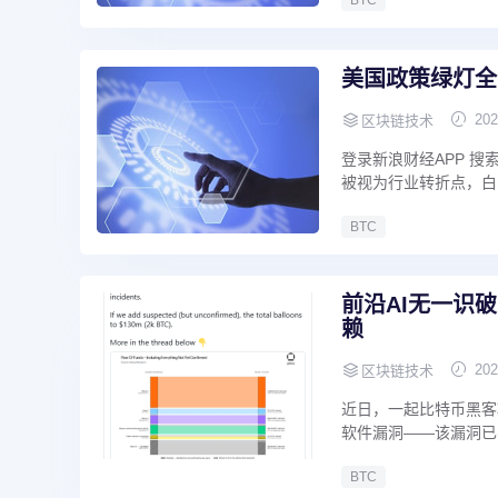
BTC
美国政策绿灯全
202
区块链技术
登录新浪财经APP 搜索
被视为行业转折点，白
BTC
前沿AI无一识
赖
202
区块链技术
近日，一起比特币黑客
软件漏洞——该漏洞已
BTC