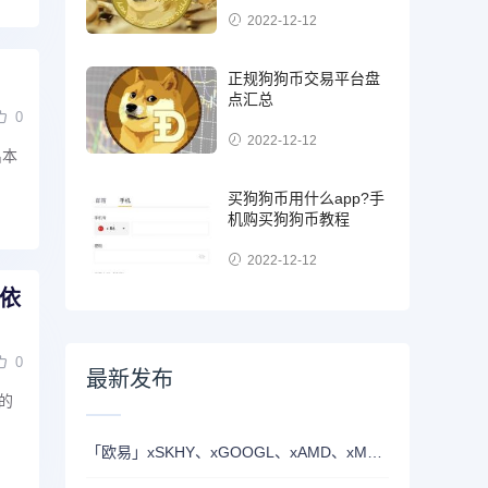
2022-12-12
正规狗狗币交易平台盘
点汇总
0
2022-12-12
出本
买狗狗币用什么app?手
机购买狗狗币教程
2022-12-12
I依
0
最新发布
的
「欧易」xSKHY、xGOOGL、xAMD、xMETA、xEWY 现已上线双币赢