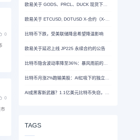
欧易关于 GODS、PRCL、DUCK 现货下线的公告
欧易关于 ETCUSD, DOTUSD X-合约（X-Perp）正式上线的公告
比特币下跌，受美联储降息希望降温影响
0
币
欧易关于延迟上线 JP225 永续合约的公告
比特币隐含波动率降至36%：暴风雨前的宁静？
比特币月涨2%跑输美股：AI虹吸下的独立行情
AI成黑客新武器？1.1亿美元比特币失窃，加密资产行业安全警报升级
0
债市
TAGS