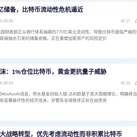
0亿储备，比特币流动性危机逼近
6-08-05
17
 消息，美国财政部正从银行体系抽离约770亿美元流动性，导致比特币面临严峻的
政端抽水引发的储备收缩，正在重塑加密资产的风险定价
泡沫：1%仓位比特币，黄金更抗量子威胁
6-08-04
24
WoofunAI消息，桥水基金创始人瑞·达利欧基于其大周期理论，明确将
有显著破坏性的经济泡沫，并警告全球秩序正处在由债务
执行重大战略转型，优先考虑流动性而非积累比特币