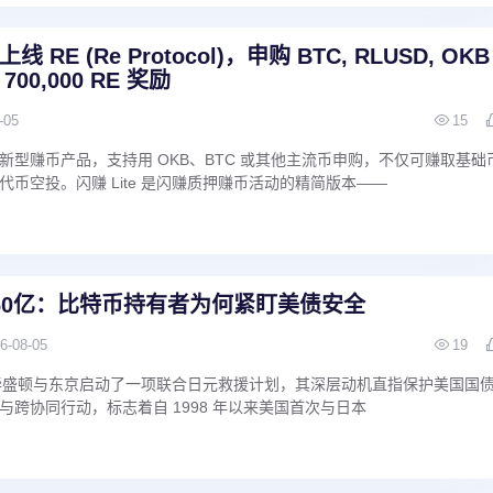
上线 RE (Re Protocol)，申购 BTC, RLUSD, OKB
700,000 RE 奖励
-05
15
新型赚币产品，支持用 OKB、BTC 或其他主流币申购，不仅可赚取基础
币空投。闪赚 Lite 是闪赚质押赚币活动的精简版本——
60亿：比特币持有者为何紧盯美债安全
6-08-05
19
 消息，华盛顿与东京启动了一项联合日元救援计划，其深层动机直指保护美国国
跨协同行动，标志着自 1998 年以来美国首次与日本