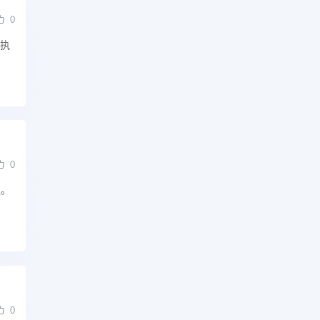
0
极执
0
损。
0