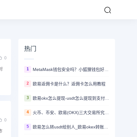
热门
0
对
1
MetaMask钱包安全吗？小狐狸钱包好用吗？
2
欧易返佣卡是什么？返佣卡怎么用教程
3
欧易okx怎么提现-usdt怎么提现到支付宝教程
4
火币、币安、欧易(OKX)三大交易所究竟选哪家？
0
5
欧易怎么转usdt给别人_欧易okex转账usdt教程
市