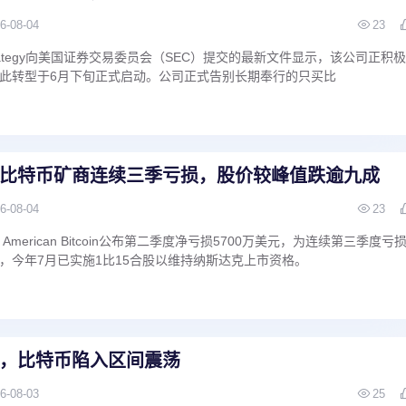
6-08-04
23
rategy向美国证券交易委员会（SEC）提交的最新文件显示，该公司正积
此转型于6月下旬正式启动。公司正式告别长期奉行的只买比
比特币矿商连续三季亏损，股价较峰值跌逾九成
6-08-04
23
merican Bitcoin公布第二季度净亏损5700万美元，为连续第三季度亏
，今年7月已实施1比15合股以维持纳斯达克上市资格。
，比特币陷入区间震荡
6-08-03
25