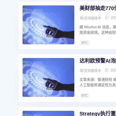
美财部抽走77
202
区块链技术
据 Woofun AI
观资金困境。这种由财
BTC
达利欧预警AI
202
区块链技术
文章来源：智通财经 据
人工智能热潮定性为具
BTC
Strategy