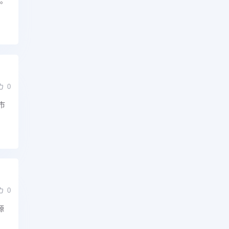
局。
0
市
0
源