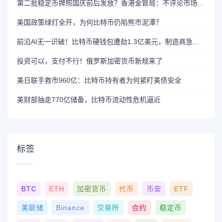
第二批稳定币牌照国庆前后发放？香港金管局：不评论市场传闻 持开放而谨慎态度
美国政策绿灯全开，为何比特币仍陷熊市泥潭？
前沿AI无一识破！比特币硬钱包遭劫1.3亿美元，制造商急呼重审AI依赖
投资可以，支付不行！俄罗斯加密货币新规来了
美日联手救市960亿：比特币持有者为何紧盯美债安全
美财部抽走770亿储备，比特币流动性危机逼近
标签
BTC
ETH
加密货币
代币
币安
ETF
美联储
Binance
交易所
合约
稳定币