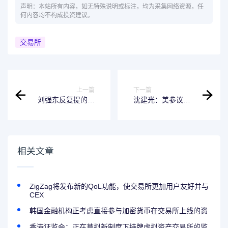
声明：本站所有内容，如无特殊说明或标注，均为采集网络资源，任
何内容均不构成投资建议。
交易所
上一篇
下一篇
刘强东反复提的稳
沈建光：美参议院
定币，是个什么东
通过稳定币法案的
西？
四大意义与启示
相关文章
ZigZag将发布新的QoL功能，使交易所更加用户友好并与
CEX
韩国金融机构正考虑直接参与加密货币在交易所上线的资
香港证监会：正在草拟新制度下持牌虚拟资产交易所的监