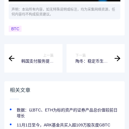
声明：本站所有内容，如无特殊说明或标注，均为采集网络资源，任
何内容均不构成投资建议。
BTC
上一篇
下一篇
韩国支付服务提供
陶冬：稳定币生态
商Kakao Pay正式
圈迎来爆发期
启动韩元稳定币项
目
相关文章
数据：以BTC、ETH为标的资产的证券产品总价值较前日
增长
11月1日至今，ARK基金共买入超109万股灰度GBTC