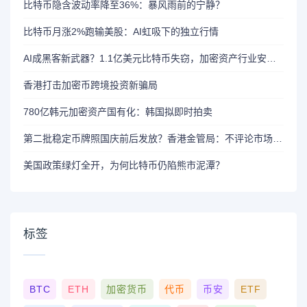
比特币隐含波动率降至36%：暴风雨前的宁静？
比特币月涨2%跑输美股：AI虹吸下的独立行情
AI成黑客新武器？1.1亿美元比特币失窃，加密资产行业安全警报升级
香港打击加密币跨境投资新骗局
780亿韩元加密资产国有化：韩国拟即时拍卖
第二批稳定币牌照国庆前后发放？香港金管局：不评论市场传闻 持开放而谨慎态度
美国政策绿灯全开，为何比特币仍陷熊市泥潭？
标签
BTC
ETH
加密货币
代币
币安
ETF