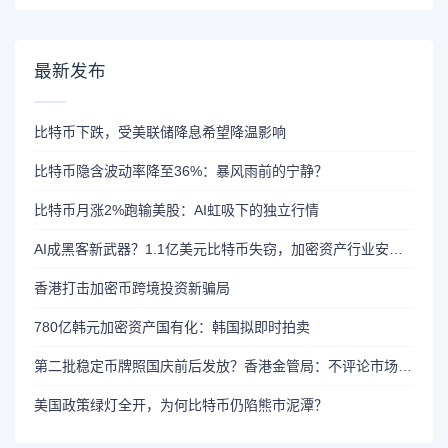
最新发布
比特币下跌，受美联储降息希望降温影响
比特币隐含波动率降至36%：暴风雨前的宁静？
比特币月涨2%跑输美股：AI虹吸下的独立行情
AI成黑客新武器？1.1亿美元比特币失窃，加密资产行业安全警报升级
香港打击加密币跨境投资新骗局
780亿韩元加密资产国有化：韩国拟即时拍卖
第二批稳定币牌照国庆前后发放？香港金管局：不评论市场传闻 持开放而谨慎态度
美国政策绿灯全开，为何比特币仍陷熊市泥潭？