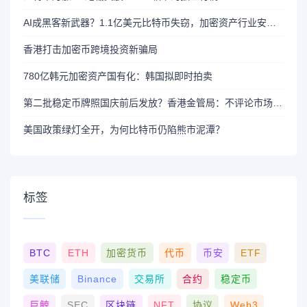
AI成黑客新武器？1.1亿美元比特币失窃，加密资产行业安全警报升级
香港打击加密币跨境投资新骗局
780亿韩元加密资产国有化：韩国拟即时拍卖
第二批稳定币牌照国庆前后发放？香港金管局：不评论市场传闻 持开放而谨慎态度
美国政策绿灯全开，为何比特币仍陷熊市泥潭？
标签
BTC
ETH
加密货币
代币
币安
ETF
美联储
Binance
交易所
合约
稳定币
巨鲸
SEC
区块链
NFT
协议
Web3