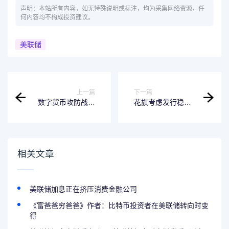
声明：本站所有内容，如无特殊说明或标注，均为采集网络资源，任
何内容均不构成投资建议。
美联储
上一篇
下一篇
数字货币攻防战：
花旗考虑发行稳定
警惕骗局披上“稳定
币 探索加密资产托
币”马甲
管业务
相关文章
美联储加息正在挤压消费金融公司
《富爸爸穷爸爸》作者：比特币投资者在美联储转向时变
得