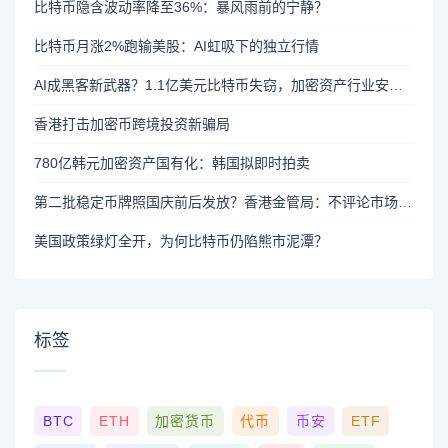
比特币隐含波动率降至36%：暴风雨前的宁静？
比特币月涨2%跑输美股：AI虹吸下的独立行情
AI成黑客新武器？1.1亿美元比特币失窃，加密资产行业安全警报升级
香港打击加密币跨境投资新骗局
780亿韩元加密资产国有化：韩国拟即时拍卖
第二批稳定币牌照国庆前后发放？香港金管局：不评论市场传闻 持开放而谨慎态度
美国政策绿灯全开，为何比特币仍陷熊市泥潭？
标签
BTC
ETH
加密货币
代币
币安
ETF