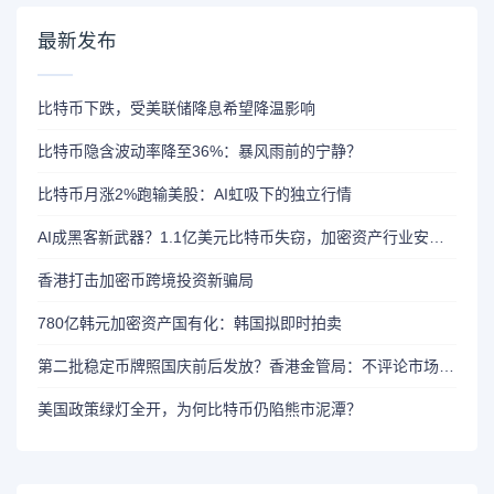
最新发布
比特币下跌，受美联储降息希望降温影响
比特币隐含波动率降至36%：暴风雨前的宁静？
比特币月涨2%跑输美股：AI虹吸下的独立行情
AI成黑客新武器？1.1亿美元比特币失窃，加密资产行业安全警报升级
香港打击加密币跨境投资新骗局
780亿韩元加密资产国有化：韩国拟即时拍卖
第二批稳定币牌照国庆前后发放？香港金管局：不评论市场传闻 持开放而谨慎态度
美国政策绿灯全开，为何比特币仍陷熊市泥潭？