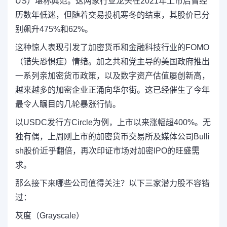
US）堪称典范。这两家行业龙头在2021年上市后曾经
历数年低迷，但随着交易投机寒冬的结束，其股价已分
别飙升475%和62%。
这种惊人表现引发了加密货币和金融科技行业的FOMO
（错失恐惧症）情绪。加之共和党主导的美国政府推出
一系列亲加密货币政策，以及数字资产估值屡创新高，
越来越多的加密企业正涌向华尔街。这已经催生了今年
最令人瞩目的几轮暴涨行情。
以USDC发行方Circle为例，上市以来涨幅超400%。无
独有偶，上周刚上市的加密货币交易所及媒体公司Bulli
sh股价近乎翻倍，再次印证市场对加密IPO的旺盛需
求。
那么接下来哪些公司值得关注？以下三家潜力股不容错
过：
灰度（Grayscale）