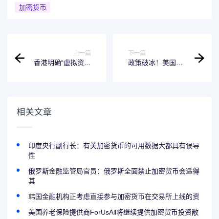
加密货币
上一篇
下一篇
香港明确“虚拟资产
政策破冰！美国加
托管的三层监管框
密货币新法案引传
架” ，护航稳定币
统金融蜂拥 花旗入
商业化进程
局竞逐稳定币托管
新蓝海
相关文章
印度央行副行长：有关加密货币的可用数据大都具有误导
性
俄罗斯金融监管局官员：俄罗斯全面禁止加密货币会适得
其
韩国金融机构正考虑直接参与加密货币在交易所上线的资
美国养老保险提供商ForUsAll将继续提供加密货币投资敞