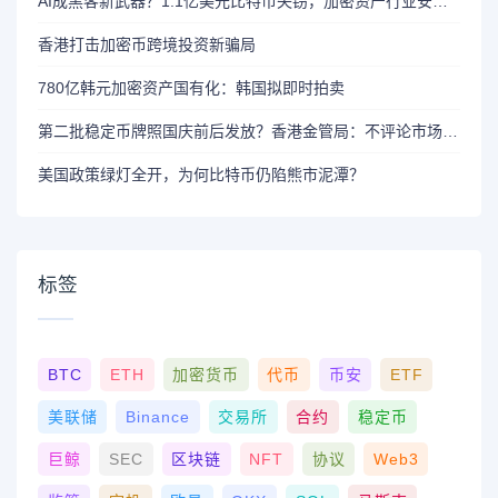
AI成黑客新武器？1.1亿美元比特币失窃，加密资产行业安全警报升级
香港打击加密币跨境投资新骗局
780亿韩元加密资产国有化：韩国拟即时拍卖
第二批稳定币牌照国庆前后发放？香港金管局：不评论市场传闻 持开放而谨慎态度
美国政策绿灯全开，为何比特币仍陷熊市泥潭？
标签
BTC
ETH
加密货币
代币
币安
ETF
美联储
Binance
交易所
合约
稳定币
巨鲸
SEC
区块链
NFT
协议
Web3