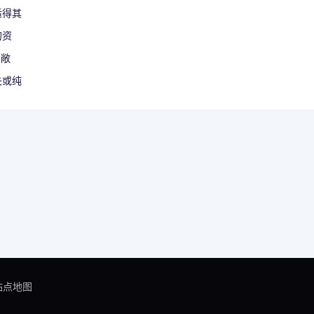
适得其
的资
资敞
失或纯
站点地图