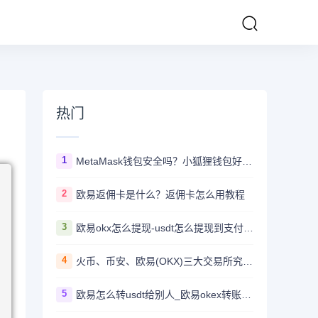
热门
1
MetaMask钱包安全吗？小狐狸钱包好用吗？
2
欧易返佣卡是什么？返佣卡怎么用教程
3
欧易okx怎么提现-usdt怎么提现到支付宝教程
4
火币、币安、欧易(OKX)三大交易所究竟选哪家？
5
欧易怎么转usdt给别人_欧易okex转账usdt教程