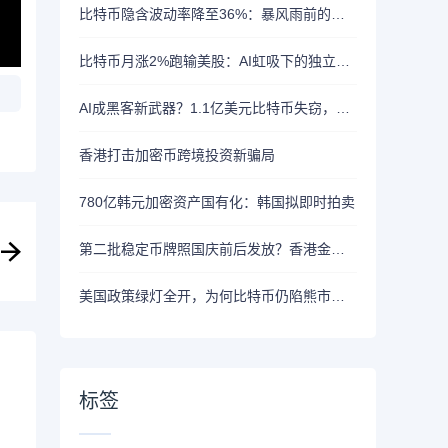
比特币隐含波动率降至36%：暴风雨前的宁静？
比特币月涨2%跑输美股：AI虹吸下的独立行情
AI成黑客新武器？1.1亿美元比特币失窃，加密资产行业安全警报升级
香港打击加密币跨境投资新骗局
780亿韩元加密资产国有化：韩国拟即时拍卖
第二批稳定币牌照国庆前后发放？香港金管局：不评论市场传闻 持开放而谨慎态度
美国政策绿灯全开，为何比特币仍陷熊市泥潭？
标签