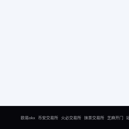
欧易okx
币安交易所
火必交易所
抹茶交易所
芝麻开门