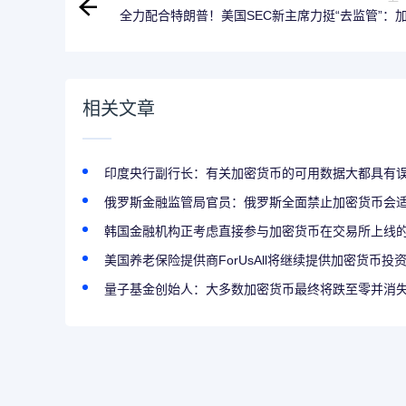
全力配合特朗普！美国SEC新主席力挺“去监管”：
货币之后，允许“用半年报替代季
相关文章
印度央行副行长：有关加密货币的可用数据大都具有
俄罗斯金融监管局官员：俄罗斯全面禁止加密货币会
韩国金融机构正考虑直接参与加密货币在交易所上线
美国养老保险提供商ForUsAll将继续提供加密货币投
量子基金创始人：大多数加密货币最终将跌至零并消