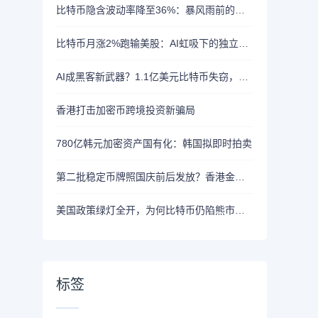
比特币隐含波动率降至36%：暴风雨前的宁静？
比特币月涨2%跑输美股：AI虹吸下的独立行情
AI成黑客新武器？1.1亿美元比特币失窃，加密资产行业安全警报升级
香港打击加密币跨境投资新骗局
780亿韩元加密资产国有化：韩国拟即时拍卖
第二批稳定币牌照国庆前后发放？香港金管局：不评论市场传闻 持开放而谨慎态度
美国政策绿灯全开，为何比特币仍陷熊市泥潭？
标签