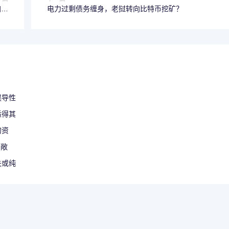
加密
电力过剩债务缠身，老挝转向比特币挖矿？
报”
误导性
适得其
的资
资敞
失或纯