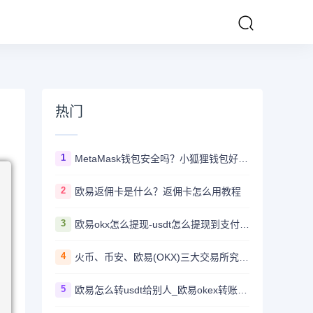
热门
1
MetaMask钱包安全吗？小狐狸钱包好用吗？
2
欧易返佣卡是什么？返佣卡怎么用教程
3
欧易okx怎么提现-usdt怎么提现到支付宝教程
4
火币、币安、欧易(OKX)三大交易所究竟选哪家？
5
欧易怎么转usdt给别人_欧易okex转账usdt教程