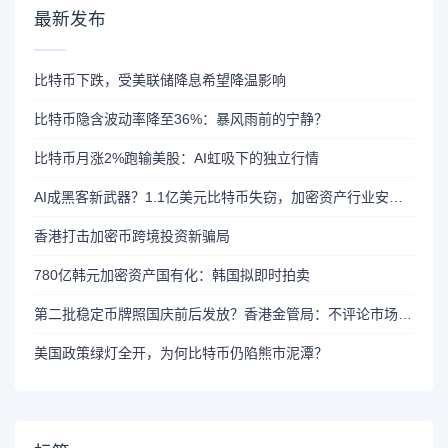
最新发布
比特币下跌，受美联储降息希望降温影响
比特币隐含波动率降至36%：暴风雨前的宁静？
比特币月涨2%跑输美股：AI虹吸下的独立行情
AI成黑客新武器？1.1亿美元比特币失窃，加密资产行业安全警报升级
香港打击加密币跨境投资新骗局
780亿韩元加密资产国有化：韩国拟即时拍卖
第二批稳定币牌照国庆前后发放？香港金管局：不评论市场传闻 持开放而谨慎态度
美国政策绿灯全开，为何比特币仍陷熊市泥潭？