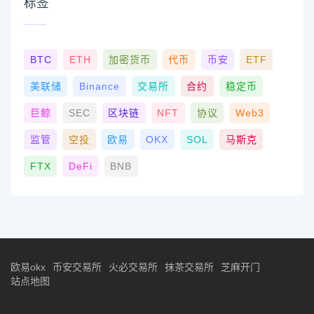
标签
BTC
ETH
加密货币
代币
币安
ETF
美联储
Binance
交易所
合约
稳定币
巨鲸
SEC
区块链
NFT
协议
Web3
监管
空投
欧易
OKX
SOL
马斯克
FTX
DeFi
BNB
欧易okx
币安交易所
火必交易所
抹茶交易所
芝麻开门
站点地图