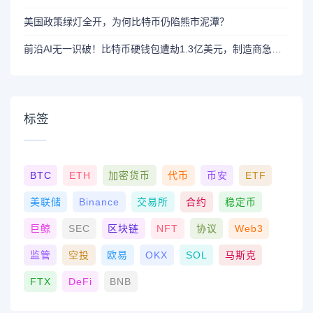
美国政策绿灯全开，为何比特币仍陷熊市泥潭？
前沿AI无一识破！比特币硬钱包遭劫1.3亿美元，制造商急呼重审AI依赖
标签
BTC
ETH
加密货币
代币
币安
ETF
美联储
Binance
交易所
合约
稳定币
巨鲸
SEC
区块链
NFT
协议
Web3
监管
空投
欧易
OKX
SOL
马斯克
FTX
DeFi
BNB