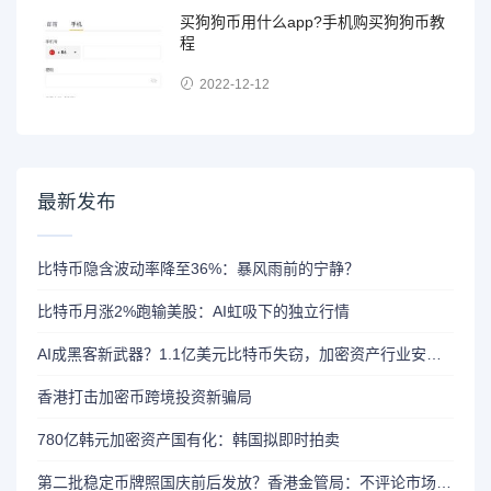
买狗狗币用什么app?手机购买狗狗币教
程
2022-12-12
最新发布
比特币隐含波动率降至36%：暴风雨前的宁静？
比特币月涨2%跑输美股：AI虹吸下的独立行情
AI成黑客新武器？1.1亿美元比特币失窃，加密资产行业安全警报升级
香港打击加密币跨境投资新骗局
780亿韩元加密资产国有化：韩国拟即时拍卖
第二批稳定币牌照国庆前后发放？香港金管局：不评论市场传闻 持开放而谨慎态度