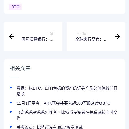
BTC
上一篇
下一篇
国际清算银行：全
全球央行高官：美
球稳定币合作至关
国力推稳定币，加
重要
速“美元化”，威胁
新兴市场
相关文章
数据：以BTC、ETH为标的资产的证券产品总价值较前日
增长
11月1日至今，ARK基金共买入超109万股灰度GBTC
《富爸爸穷爸爸》作者：比特币投资者在美联储转向时变
得
美参议员：比特币没有通过“嗅觉测试”