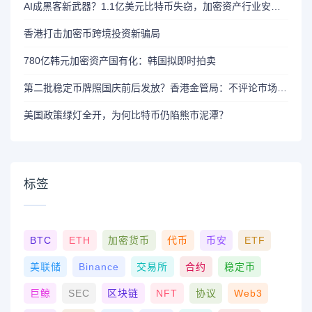
AI成黑客新武器？1.1亿美元比特币失窃，加密资产行业安全警报升级
香港打击加密币跨境投资新骗局
780亿韩元加密资产国有化：韩国拟即时拍卖
第二批稳定币牌照国庆前后发放？香港金管局：不评论市场传闻 持开放而谨慎态度
美国政策绿灯全开，为何比特币仍陷熊市泥潭？
标签
BTC
ETH
加密货币
代币
币安
ETF
美联储
Binance
交易所
合约
稳定币
巨鲸
SEC
区块链
NFT
协议
Web3