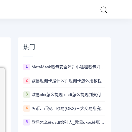
热门
1
MetaMask钱包安全吗？小狐狸钱包好用吗？
2
欧易返佣卡是什么？返佣卡怎么用教程
3
欧易okx怎么提现-usdt怎么提现到支付宝教程
4
火币、币安、欧易(OKX)三大交易所究竟选哪家？
5
欧易怎么转usdt给别人_欧易okex转账usdt教程