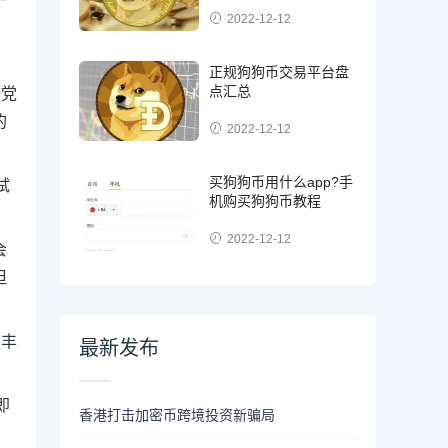
2022-12-12
正规狗狗币交易平台盘
点汇总
跨党
的
2022-12-12
买狗狗币用什么app?手
试
机购买狗狗币教程
2022-12-12
会
但
更丰
最新发布
即
香港打击加密币跨境投资新骗局