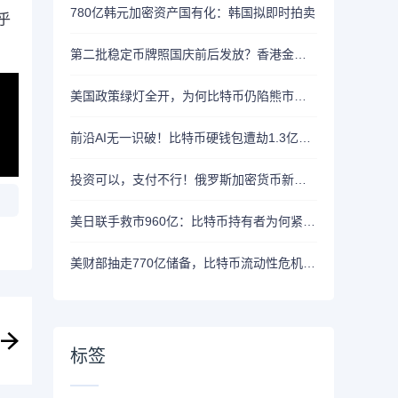
780亿韩元加密资产国有化：韩国拟即时拍卖
乎
第二批稳定币牌照国庆前后发放？香港金管局：不评论市场传闻 持开放而谨慎态度
美国政策绿灯全开，为何比特币仍陷熊市泥潭？
前沿AI无一识破！比特币硬钱包遭劫1.3亿美元，制造商急呼重审AI依赖
投资可以，支付不行！俄罗斯加密货币新规来了
美日联手救市960亿：比特币持有者为何紧盯美债安全
美财部抽走770亿储备，比特币流动性危机逼近
标签