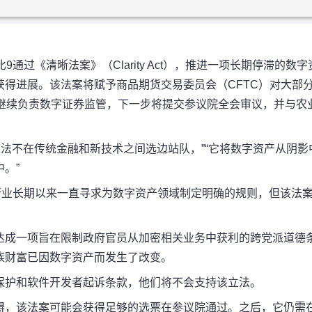
比9通过
《清晰法案》（Clarity Act）
，推进一项长期停滞的数字
得进展。该法案将赋予商品期货交易委员会（CFTC）对大部
）继续负责数字证券监管，下一步将提交参议院全会审议，并与农
立法不在传统金融和新技术之间选边站队，”“它将数字资产从阴影
。”
行业长期以来一直寻求为数字资产领域制定明确的规则，但该法
达成一项旨在限制政府官员从加密相关业务中获利的跨党派道德
族财富已因数字资产而发生了改变。
保护和软件开发者起诉条款，他们将不会支持该立法。
碍，该法案可能会获得足够的选票在参议院通过。之后，它仍需