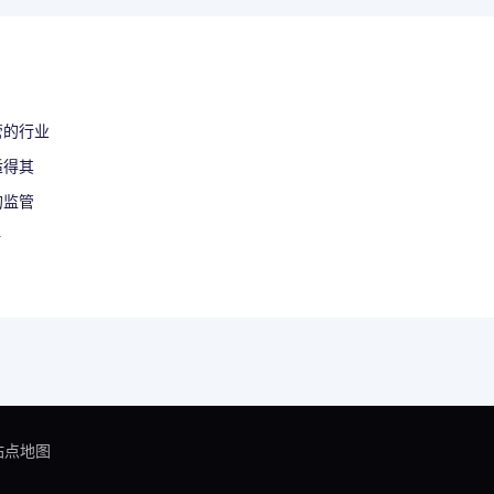
管的行业
适得其
的监管
册
站点地图