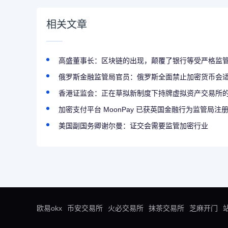
相关文章
高盛董事长：区块链的出现，颠覆了银行等受严格监
俄罗斯金融监管局官员：俄罗斯全面禁止加密货币会
香港证监会：正在草拟新制度下持牌虚拟资产交易所
加密支付平台 MoonPay 已获英国金融行为监管局注
美国副国务卿谢尔曼：证交会需要监管加密行业
欧易okx
币安交易所
火必交易所
抹茶交易所
芝麻开门