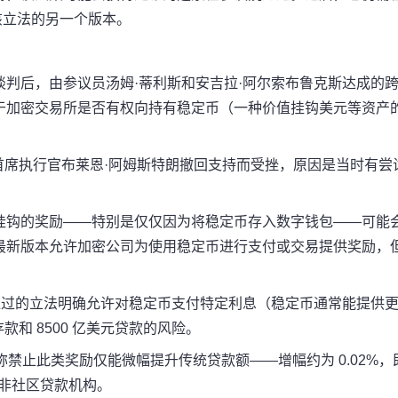
了该立法的另一个版本。
判后，由参议员汤姆·蒂利斯和安吉拉·阿尔索布鲁克斯达成的
于加密交易所是否有权向持有稳定币（一种价值挂钩美元等资产
se 首席执行官布莱恩·阿姆斯特朗撤回支持而受挫，原因是当时有尝
挂钩的奖励——特别是仅仅因为将稳定币存入数字钱包——可能
最新版本允许加密公司为使用稳定币进行支付或交易提供奖励，
通过的立法明确允许对稳定币支付特定利息（稳定币通常能提供
款和 8500 亿美元贷款的风险。
禁止此类奖励仅能微幅提升传统贷款额——增幅约为 0.02%，
而非社区贷款机构。