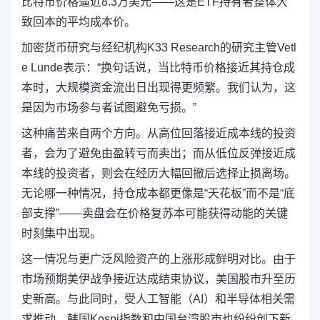
比特币价格逼近8.3万美元——这是ETF持有者整体大
致回本的平均成本价。
加密货币研究与经纪机构K33 Research的研究主管Vetl
e Lunde表示：“换句话说，当比特币价格接近其持仓成
本时，大规模资金流出日出现得更频繁。我们认为，这
是因为市场参与者试图避免亏损。”
这种痛苦来自两个方向。从高位回落接近成本线的投资
者，会为了避免由盈转亏而卖出；而从低位反弹接近成
本线的投资者，则会在经历大幅回撤后选择止损离场。
无论哪一种情况，持仓成本都更像是“天花板”而不是“底
部支撑”——卖盘会在价格复苏本可能获得动能的关键
时刻集中出现。
这一情况与更广泛风险资产的上涨形成鲜明对比。由于
市场预期美伊战争接近达成结束协议，美国股市升至历
史新高。与此同时，受人工智能（AI）和半导体相关需
求推动，韩国Kospi指数和中国台湾股市也纷纷创下新