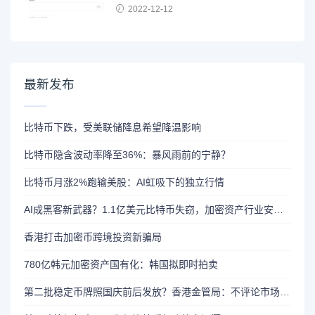
2022-12-12
最新发布
比特币下跌，受美联储降息希望降温影响
比特币隐含波动率降至36%：暴风雨前的宁静？
比特币月涨2%跑输美股：AI虹吸下的独立行情
AI成黑客新武器？1.1亿美元比特币失窃，加密资产行业安全警报升级
香港打击加密币跨境投资新骗局
780亿韩元加密资产国有化：韩国拟即时拍卖
第二批稳定币牌照国庆前后发放？香港金管局：不评论市场传闻 持开放而谨慎态度