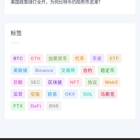
美国政策绿灯全开，为何比特币仍陷熊市泥潭？
标签
BTC
ETH
加密货币
代币
币安
ETF
美联储
Binance
交易所
合约
稳定币
巨鲸
SEC
区块链
NFT
协议
Web3
监管
空投
欧易
OKX
SOL
马斯克
FTX
DeFi
BNB