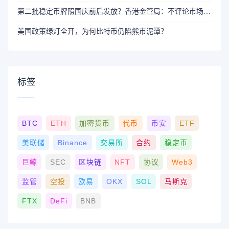
第二批稳定币牌照国庆前后发放？香港金管局：不评论市场传闻 持开放而谨慎态度
美国政策绿灯全开，为何比特币仍陷熊市泥潭？
标签
BTC
ETH
加密货币
代币
币安
ETF
美联储
Binance
交易所
合约
稳定币
巨鲸
SEC
区块链
NFT
协议
Web3
监管
空投
欧易
OKX
SOL
马斯克
FTX
DeFi
BNB