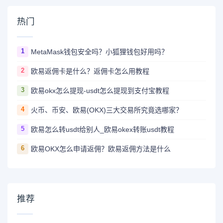
热门
1
MetaMask钱包安全吗？小狐狸钱包好用吗？
2
欧易返佣卡是什么？返佣卡怎么用教程
3
欧易okx怎么提现-usdt怎么提现到支付宝教程
4
火币、币安、欧易(OKX)三大交易所究竟选哪家？
5
欧易怎么转usdt给别人_欧易okex转账usdt教程
6
欧易OKX怎么申请返佣？欧易返佣方法是什么
推荐