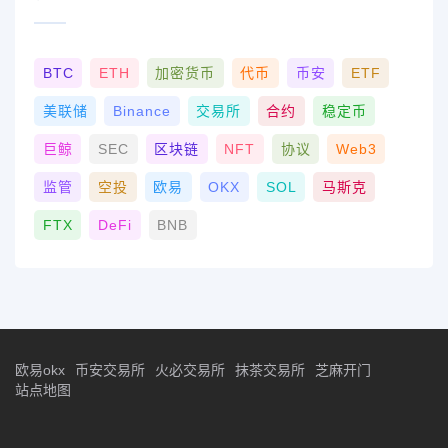
BTC
ETH
加密货币
代币
币安
ETF
美联储
Binance
交易所
合约
稳定币
巨鲸
SEC
区块链
NFT
协议
Web3
监管
空投
欧易
OKX
SOL
马斯克
FTX
DeFi
BNB
欧易okx
币安交易所
火必交易所
抹茶交易所
芝麻开门
站点地图