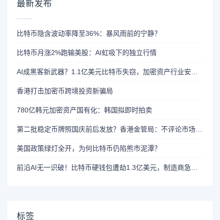
最新发布
比特币隐含波动率降至36%：暴风雨前的宁静？
比特币月涨2%跑输美股：AI虹吸下的独立行情
AI成黑客新武器？1.1亿美元比特币失窃，加密资产行业安全警报升级
香港打击加密币跨境投资新骗局
780亿韩元加密资产国有化：韩国拟即时拍卖
第二批稳定币牌照国庆前后发放？香港金管局：不评论市场传闻 持开放而谨慎态度
美国政策绿灯全开，为何比特币仍陷熊市泥潭？
前沿AI无一识破！比特币硬钱包遭劫1.3亿美元，制造商急呼重审AI依赖
标签