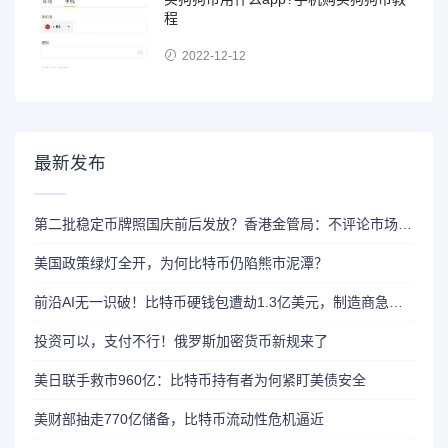
程
2022-12-12
最新发布
第二批稳定币牌照国庆前后发放？香港金管局：不评论市场传闻 持开放而谨慎态度
美国政策绿灯全开，为何比特币仍陷熊市泥潭？
前沿AI无一识破！比特币硬钱包遭劫1.3亿美元，制造商急呼重审AI依赖
投资可以，支付不行！俄罗斯加密货币新规来了
美日联手救市960亿：比特币持有者为何紧盯美债安全
美财部抽走770亿储备，比特币流动性危机逼近