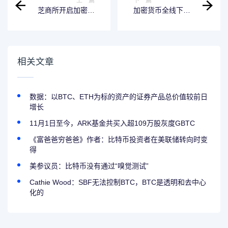
上一篇
下一篇
芝商所开启加密货
加密货币全线下
币衍生品“全天候交
跌，超15万人爆
易”时代
仓！比特币，再次
跌破7万美元
相关文章
数据：以BTC、ETH为标的资产的证券产品总价值较前日
增长
11月1日至今，ARK基金共买入超109万股灰度GBTC
《富爸爸穷爸爸》作者：比特币投资者在美联储转向时变
得
美参议员：比特币没有通过“嗅觉测试”
Cathie Wood：SBF无法控制BTC，BTC是透明和去中心
化的