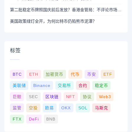
第二批稳定币牌照国庆前后发放？香港金管局：不评论市场传闻 持开放而谨慎态度
美国政策绿灯全开，为何比特币仍陷熊市泥潭？
标签
BTC
ETH
加密货币
代币
币安
ETF
美联储
Binance
交易所
合约
稳定币
巨鲸
SEC
区块链
NFT
协议
Web3
监管
空投
欧易
OKX
SOL
马斯克
FTX
DeFi
BNB