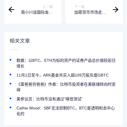
上一篇
下一篇
周小川谈国际金融
加密货币市场走
治理：加密货币、
强！美伊谈判，传
电信诈骗等仍需关
来新消息
注
相关文章
数据：以BTC、ETH为标的资产的证券产品总价值较前日
增长
11月1日至今，ARK基金共买入超109万股灰度GBTC
《富爸爸穷爸爸》作者：比特币投资者在美联储转向时变
得
美参议员：比特币没有通过“嗅觉测试”
Cathie Wood：SBF无法控制BTC，BTC是透明和去中心
化的