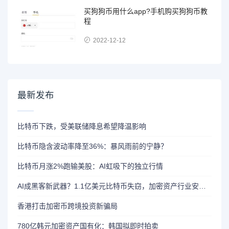
买狗狗币用什么app?手机购买狗狗币教
程
2022-12-12
最新发布
比特币下跌，受美联储降息希望降温影响
比特币隐含波动率降至36%：暴风雨前的宁静？
比特币月涨2%跑输美股：AI虹吸下的独立行情
AI成黑客新武器？1.1亿美元比特币失窃，加密资产行业安全警报升级
香港打击加密币跨境投资新骗局
780亿韩元加密资产国有化：韩国拟即时拍卖