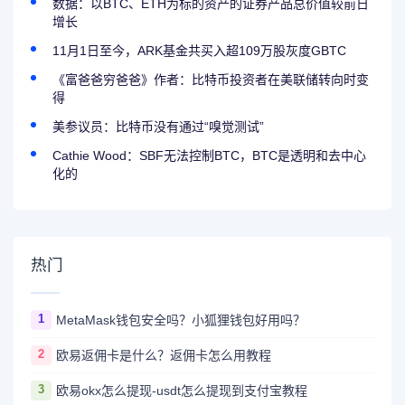
数据：以BTC、ETH为标的资产的证券产品总价值较前日
增长
11月1日至今，ARK基金共买入超109万股灰度GBTC
《富爸爸穷爸爸》作者：比特币投资者在美联储转向时变
得
美参议员：比特币没有通过“嗅觉测试”
Cathie Wood：SBF无法控制BTC，BTC是透明和去中心
化的
热门
1
MetaMask钱包安全吗？小狐狸钱包好用吗？
2
欧易返佣卡是什么？返佣卡怎么用教程
3
欧易okx怎么提现-usdt怎么提现到支付宝教程