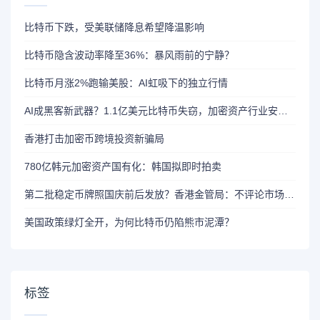
比特币下跌，受美联储降息希望降温影响
比特币隐含波动率降至36%：暴风雨前的宁静？
比特币月涨2%跑输美股：AI虹吸下的独立行情
AI成黑客新武器？1.1亿美元比特币失窃，加密资产行业安全警报升级
香港打击加密币跨境投资新骗局
780亿韩元加密资产国有化：韩国拟即时拍卖
第二批稳定币牌照国庆前后发放？香港金管局：不评论市场传闻 持开放而谨慎态度
美国政策绿灯全开，为何比特币仍陷熊市泥潭？
标签