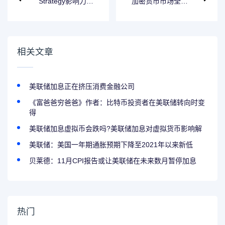
Strategy影响力衰
加密货币市场全线
退，机构接力比特
拉升，超6万人爆
币主导权
仓！美伊谈判，突
传重磅
相关文章
美联储加息正在挤压消费金融公司
《富爸爸穷爸爸》作者：比特币投资者在美联储转向时变
得
美联储加息虚拟币会跌吗?美联储加息对虚拟货币影响解
美联储：美国一年期通胀预期下降至2021年以来新低
贝莱德：11月CPI报告或让美联储在未来数月暂停加息
热门