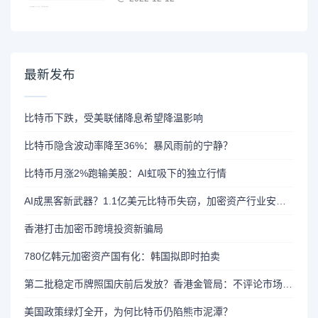
最新发布
比特币下跌，受美联储降息希望降温影响
比特币隐含波动率降至36%：暴风雨前的宁静？
比特币月涨2%跑输美股：AI虹吸下的独立行情
AI成黑客新武器？1.1亿美元比特币失窃，加密资产行业安全警报升级
香港打击加密币跨境投资新骗局
780亿韩元加密资产国有化：韩国拟即时拍卖
第二批稳定币牌照国庆前后发放？香港金管局：不评论市场传闻 持开放而谨慎态度
美国政策绿灯全开，为何比特币仍陷熊市泥潭？