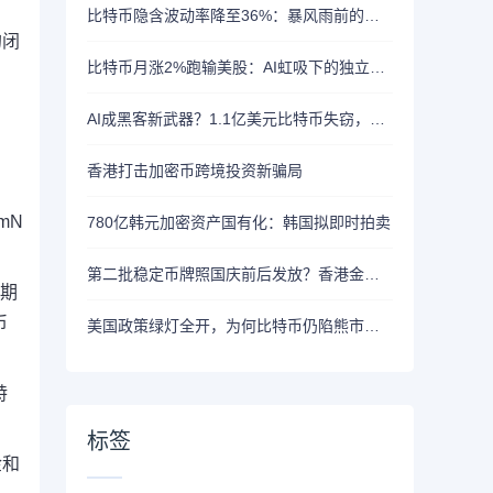
比特币隐含波动率降至36%：暴风雨前的宁静？
的闭
比特币月涨2%跑输美股：AI虹吸下的独立行情
AI成黑客新武器？1.1亿美元比特币失窃，加密资产行业安全警报升级
香港打击加密币跨境投资新骗局
mN
780亿韩元加密资产国有化：韩国拟即时拍卖
第二批稳定币牌照国庆前后发放？香港金管局：不评论市场传闻 持开放而谨慎态度
长期
币
美国政策绿灯全开，为何比特币仍陷熊市泥潭？
特
标签
金和