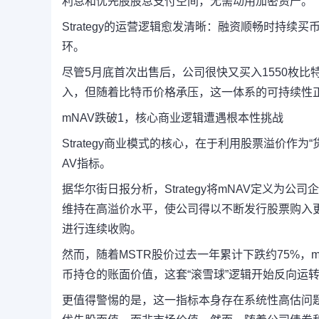
利息和优先股股息支付空间，无需动用加密资产。
Strategy的运营逻辑愈发清晰：
融资顺畅时持续买
环
。
尽管5月底首次出售后，公司很快又买入1550枚比特
入，但随着比特币价格承压，这一体系的可持续性
mNAV跌破1，核心商业逻辑遭遇根本性挑战
Strategy商业模式的核心，
在于利用股票溢价作为“
AV指标。
据华尔街日报分析，Strategy将mNAV定义
维持在高溢价水平，使公司得以不断发行股票购入
进行连续收购。
然而，随着MSTR股价过去一年累计下跌约75%，mN
币持仓的账面价值，
这套“滚雪球”逻辑开始反向运
更值得警惕的是，
这一指标本身存在系统性高估问