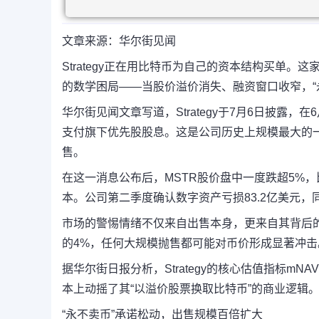
文章来源：华尔街见闻
Strategy正在用比特币为自己的资本结构买单
的数学困局——
当股价溢价消失、融资窗口收窄，“
华尔街见闻文章写道，Strategy于7月6日披露，在
支付旗下优先股股息。
这是公司历史上规模最大的一
售。
在这一消息公布后，MSTR股价盘中一度跌超5%，比
本。公司第二季度确认数字资产亏损83.2亿美元，
市场的警惕情绪不仅来自出售本身，更来自其背后
的4%，任何大规模抛售都可能对币价形成显著冲击
据华尔街日报分析
，Strategy的核心估值指标
本上动摇了其“以溢价股票换取比特币”的商业逻辑
“永不卖币”承诺松动，出售规模百倍扩大