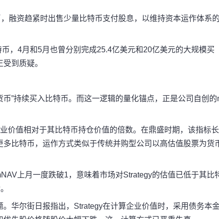
币，融资趋紧时出售少量比特币支付股息，以维持资本运作体系
币，4月和5月也曾分别完成25.4亿美元和20亿美元的大规模买
正受到质疑。
货币”持续买入比特币。
而这一逻辑的量化锚点，正是公司自创的
为公司企业价值相对于其比特币持仓价值的倍数。在鼎盛时期，该指标
更多比特币，运作方式类似于传统并购型公司以高估值股票为货
AV上月一度跌破1，意味着市场对Strategy的估值已低于其比
转
。
题。
华尔街日报指出，Strategy在计算企业价值时，采用债务本