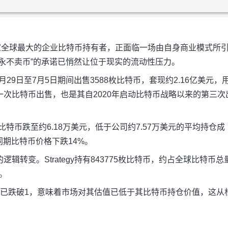
。这家全球最大的企业比特币持有者，正面临一场由自身商业模式所
永不卖币”的承诺已悄然让位于现实的流动性压力。
6月29日至7月5日期间出售3588枚比特币，套现约2.16亿美元，
次比特币出售，也是其自2020年启动比特币战略以来的第三次
特币跌至约6.18万美元，低于公司约7.57万美元的平均持仓成
同期比特币价格下跌14%。
的逻辑转变。
Strategy持有843775枚比特币，约占全球比特币总
。
mNAV已跌破1，意味着市场对其估值已低于其比特币持仓价值
，这从
。