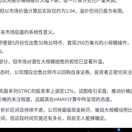
和优先股价格随股价大幅下跌，这一计算方式已严重失真。
.09，但以市场价值计算后实际仅约为1.04，溢价空间已极为有限。
都具有市场层面的系统性意义。
%。即便是5月份仅出售32枚比特币、套现250万美元的小规模操作
力。
小部分，但市场对潜在大规模抛售的担忧已显著升温。
于折价状态时，公司理应出售比特币以回购自身证券。投资者正密切关
大优先股系列STRC的股息率上调至12%，试图吸引买盘、推动价格
格的关注程度，远超其在mNAV计算中所呈现的态度。
定格于折价区间且持续不退，公司将面临现金耗尽、被迫大规模动用
一些时间，但这段时间究竟还有多长，目前无人能够确定。