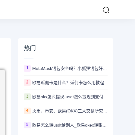
热门
1
MetaMask钱包安全吗？小狐狸钱包好用吗？
2
欧易返佣卡是什么？返佣卡怎么用教程
3
欧易okx怎么提现-usdt怎么提现到支付宝教程
4
火币、币安、欧易(OKX)三大交易所究竟选哪家？
5
欧易怎么转usdt给别人_欧易okex转账usdt教程