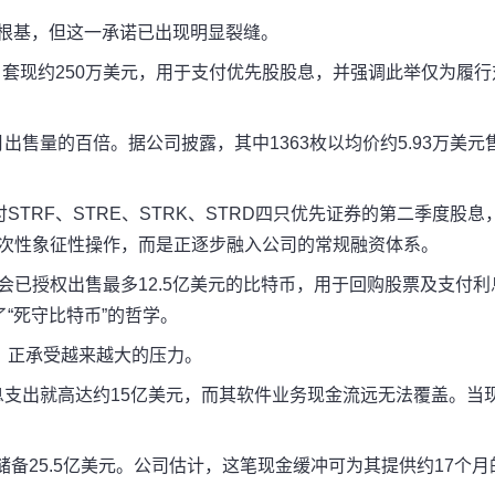
根基，但这一承诺已出现明显裂缝。
，套现约250万美元，用于支付优先股股息，并强调此举仅为履行
月出售量的百倍。
据公司披露，其中1363枚以均价约5.93万美元
TRF、STRE、STRK、STRD四只优先证券的第二季度股息
一次性象征性操作，而是正逐步融入公司的常规融资体系。
，董事会已授权出售最多12.5亿美元的比特币，用于回购股票及支付利
“死守比特币”的哲学。
，正承受越来越大的压力。
优先股股息支出就高达约15亿美元，而其软件业务现金流远无法覆盖。当
，现金储备25.5亿美元。公司估计，这笔现金缓冲可为其提供约17个月