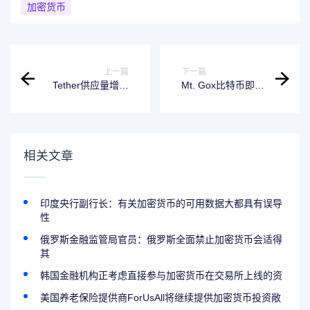
加密货币
上一篇
下一篇
Tether供应量增速
Mt. Gox比特币即将
放缓，加密货币市
释放，交易所BTC
场流动性趋紧
余额影响引争议
相关文章
印度央行副行长：有关加密货币的可用数据大都具有误导
性
俄罗斯金融监管局官员：俄罗斯全面禁止加密货币会适得
其
韩国金融机构正考虑直接参与加密货币在交易所上线的资
美国养老保险提供商ForUsAll将继续提供加密货币投资敞