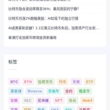
比特币隐含波动率降至36%：暴风雨前的宁静？
比特币月涨2%跑输美股：AI虹吸下的独立行情
AI成黑客新武器？1.1亿美元比特币失窃，加密资产行业安全警报升级
香港打击加密币跨境投资新骗局
标签
BTC
ETH
加密货币
代币
币安
ETF
美联储
Binance
交易所
合约
稳定币
巨鲸
SEC
区块链
NFT
协议
Web3
监管
空投
欧易
OKX
SOL
马斯克