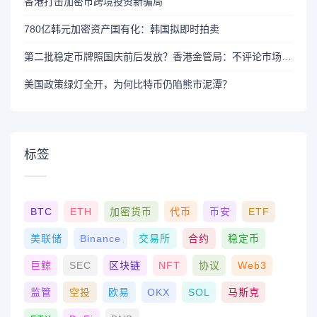
香港打击加密币跨境投资新骗局
780亿韩元加密资产国有化：韩国拟即时拍卖
第二批稳定币牌照国庆前后发放？香港金管局：不评论市场传闻 持开放而谨慎态度
美国政策绿灯全开，为何比特币仍陷熊市泥潭？
标签
BTC
ETH
加密货币
代币
币安
ETF
美联储
Binance
交易所
合约
稳定币
巨鲸
SEC
区块链
NFT
协议
Web3
监管
空投
欧易
OKX
SOL
马斯克