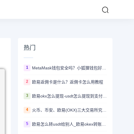
热门
1
MetaMask钱包安全吗？小狐狸钱包好用吗？
2
欧易返佣卡是什么？返佣卡怎么用教程
3
欧易okx怎么提现-usdt怎么提现到支付宝教程
4
火币、币安、欧易(OKX)三大交易所究竟选哪家？
5
欧易怎么转usdt给别人_欧易okex转账usdt教程