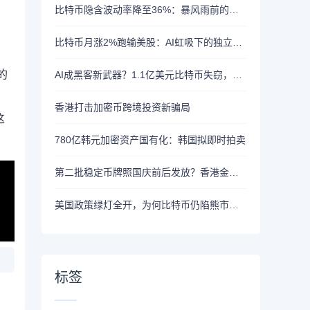
比特币隐含波动率降至36%：暴风雨前的宁静？
比特币月涨2%跑输美股：AI虹吸下的独立行情
的
AI成黑客新武器？1.1亿美元比特币失窃，加密资产行业安全警报升级
香港打击加密币跨境投资新骗局
这
780亿韩元加密资产国有化：韩国拟即时拍卖
第二批稳定币牌照国庆前后发放？香港金管局：不评论市场传闻 持开放而谨慎态度
美国政策绿灯全开，为何比特币仍陷熊市泥潭？
标签