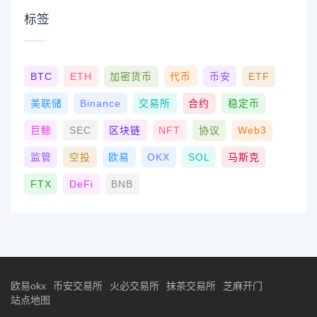
标签
BTC
ETH
加密货币
代币
币安
ETF
美联储
Binance
交易所
合约
稳定币
巨鲸
SEC
区块链
NFT
协议
Web3
监管
空投
欧易
OKX
SOL
马斯克
FTX
DeFi
BNB
欧易okx
币安交易所
火必交易所
抹茶交易所
芝麻开门
站点地图