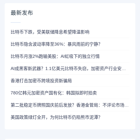
最新发布
比特币下跌，受美联储降息希望降温影响
比特币隐含波动率降至36%：暴风雨前的宁静？
比特币月涨2%跑输美股：AI虹吸下的独立行情
AI成黑客新武器？1.1亿美元比特币失窃，加密资产行业安全警报升级
香港打击加密币跨境投资新骗局
780亿韩元加密资产国有化：韩国拟即时拍卖
第二批稳定币牌照国庆前后发放？香港金管局：不评论市场传闻 持开放而谨慎态度
美国政策绿灯全开，为何比特币仍陷熊市泥潭？