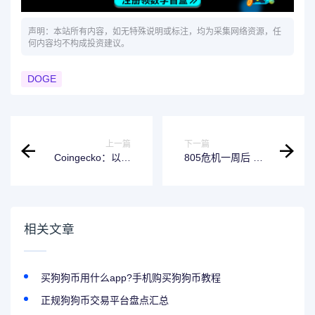
声明：本站所有内容，如无特殊说明或标注，均为采集网络资源，任
何内容均不构成投资建议。
DOGE
上一篇
下一篇
Coingecko：以太
805危机一周后 贝
坊总共销毁了多少
莱德帮助比特币重
ETH？是通胀还是
回 6 万美元以上
通缩
相关文章
买狗狗币用什么app?手机购买狗狗币教程
正规狗狗币交易平台盘点汇总