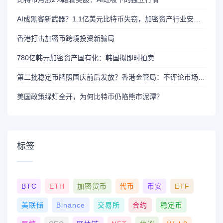
AI成黑客新武器？1.1亿美元比特币失窃，加密资产行业安全警报升级
香港打击加密币跨境投资新骗局
780亿韩元加密资产国有化：韩国拟即时拍卖
第二批稳定币牌照国庆前后发放？香港金管局：不评论市场传闻 持开放而谨慎态度
美国政策绿灯全开，为何比特币仍陷熊市泥潭？
标签
BTC
ETH
加密货币
代币
币安
ETF
美联储
Binance
交易所
合约
稳定币