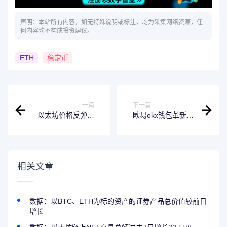
声明：本站所有内容，如无特殊说明或标注，均为采集网络资源，任
何内容均不构成投资建议。
ETH
稳定币
上一篇
下一篇
以太坊价格反弹但
欧易okx钱包革新升
下行风险依旧显
级，携手Blinks拓
著，分析师意见不
展多链交易体验
一
相关文章
数据：以BTC、ETH为标的资产的证券产品总价值较前日
增长