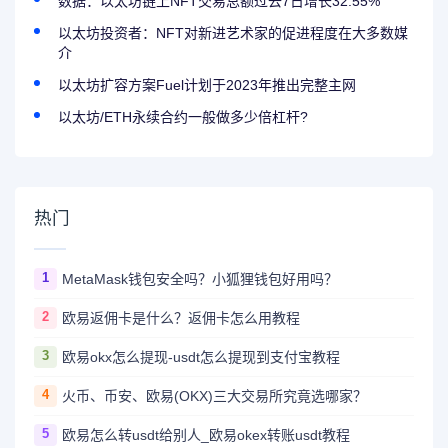
数据：以太坊链上NFT交易总额过去7日增长32.55%
以太坊投资者：NFT对新进艺术家的促进程度在大多数媒
介
以太坊扩容方案Fuel计划于2023年推出完整主网
以太坊/ETH永续合约一般做多少倍杠杆?
热门
1
MetaMask钱包安全吗？小狐狸钱包好用吗？
2
欧易返佣卡是什么？返佣卡怎么用教程
3
欧易okx怎么提现-usdt怎么提现到支付宝教程
4
火币、币安、欧易(OKX)三大交易所究竟选哪家？
5
欧易怎么转usdt给别人_欧易okex转账usdt教程