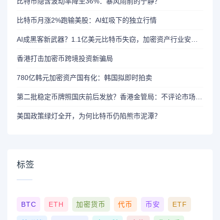
比特币隐含波动率降至36%：暴风雨前的宁静？
比特币月涨2%跑输美股：AI虹吸下的独立行情
AI成黑客新武器？1.1亿美元比特币失窃，加密资产行业安全警报升级
香港打击加密币跨境投资新骗局
780亿韩元加密资产国有化：韩国拟即时拍卖
第二批稳定币牌照国庆前后发放？香港金管局：不评论市场传闻 持开放而谨慎态度
美国政策绿灯全开，为何比特币仍陷熊市泥潭？
标签
BTC
ETH
加密货币
代币
币安
ETF