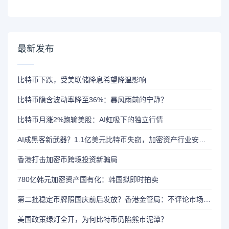
最新发布
比特币下跌，受美联储降息希望降温影响
比特币隐含波动率降至36%：暴风雨前的宁静？
比特币月涨2%跑输美股：AI虹吸下的独立行情
AI成黑客新武器？1.1亿美元比特币失窃，加密资产行业安全警报升级
香港打击加密币跨境投资新骗局
780亿韩元加密资产国有化：韩国拟即时拍卖
第二批稳定币牌照国庆前后发放？香港金管局：不评论市场传闻 持开放而谨慎态度
美国政策绿灯全开，为何比特币仍陷熊市泥潭？