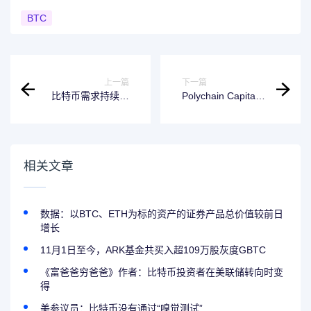
BTC
上一篇
下一篇
比特币需求持续下
Polychain Capital
滑，但永久持有人
投资670万美元于
积极增持
比特币收益网络
Corn
相关文章
数据：以BTC、ETH为标的资产的证券产品总价值较前日
增长
11月1日至今，ARK基金共买入超109万股灰度GBTC
《富爸爸穷爸爸》作者：比特币投资者在美联储转向时变
得
美参议员：比特币没有通过“嗅觉测试”