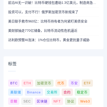
前沿AI无一识破！比特币硬钱包遭劫1.3亿美元，制造商急呼重审AI依赖
投资可以，支付不行！俄罗斯加密货币新规来了
美日联手救市960亿：比特币持有者为何紧盯美债安全
美财部抽走770亿储备，比特币流动性危机逼近
达利欧预警AI泡沫：1%仓位比特币，黄金更抗量子威胁
标签
BTC
ETH
加密货币
代币
币安
ETF
美联储
Binance
交易所
合约
稳定币
巨鲸
SEC
区块链
NFT
协议
Web3