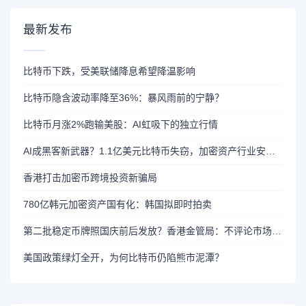
最新发布
比特币下跌，受美联储降息希望降温影响
比特币隐含波动率降至36%：暴风雨前的宁静？
比特币月涨2%跑输美股：AI虹吸下的独立行情
AI成黑客新武器？1.1亿美元比特币失窃，加密资产行业安全警报升级
香港打击加密币跨境投资新骗局
780亿韩元加密资产国有化：韩国拟即时拍卖
第二批稳定币牌照国庆前后发放？香港金管局：不评论市场传闻 持开放而谨慎态度
美国政策绿灯全开，为何比特币仍陷熊市泥潭？