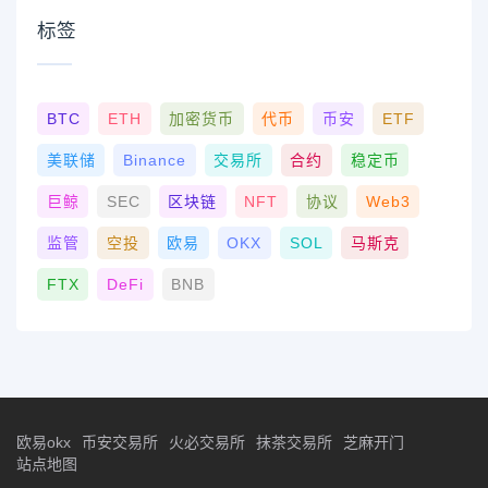
标签
BTC
ETH
加密货币
代币
币安
ETF
美联储
Binance
交易所
合约
稳定币
巨鲸
SEC
区块链
NFT
协议
Web3
监管
空投
欧易
OKX
SOL
马斯克
FTX
DeFi
BNB
欧易okx
币安交易所
火必交易所
抹茶交易所
芝麻开门
站点地图