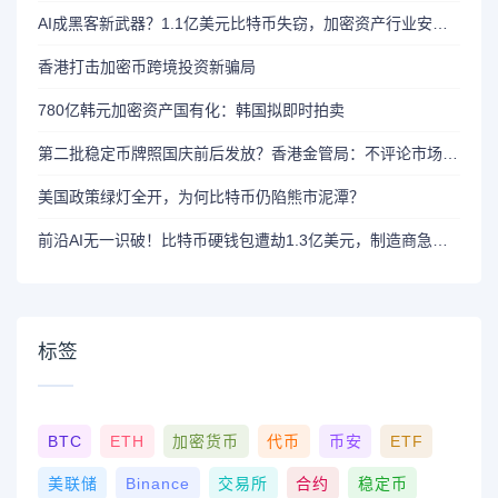
AI成黑客新武器？1.1亿美元比特币失窃，加密资产行业安全警报升级
香港打击加密币跨境投资新骗局
780亿韩元加密资产国有化：韩国拟即时拍卖
第二批稳定币牌照国庆前后发放？香港金管局：不评论市场传闻 持开放而谨慎态度
美国政策绿灯全开，为何比特币仍陷熊市泥潭？
前沿AI无一识破！比特币硬钱包遭劫1.3亿美元，制造商急呼重审AI依赖
标签
BTC
ETH
加密货币
代币
币安
ETF
美联储
Binance
交易所
合约
稳定币