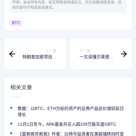
声明：本站所有内容，如无特殊说明或标注，均为采集网络资源，任
何内容均不构成投资建议。
BTC
上一篇
下一篇
特朗普加密项目首
一文读懂贝莱德代
秀陷入尴尬：目标
币化基金实验
三个亿结果才卖了
BUIDL：模式、现
1200万美元？
状与难点
相关文章
数据：以BTC、ETH为标的资产的证券产品总价值较前日
增长
11月1日至今，ARK基金共买入超109万股灰度GBTC
《富爸爸穷爸爸》作者：比特币投资者在美联储转向时变