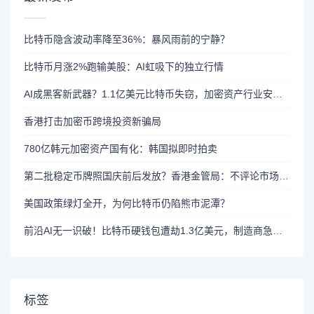
比特币隐含波动率降至36%：暴风雨前的宁静？
比特币月涨2%跑输美股：AI虹吸下的独立行情
AI成黑客新武器？1.1亿美元比特币失窃，加密资产行业安全警报升级
香港打击加密币跨境投资新骗局
780亿韩元加密资产国有化：韩国拟即时拍卖
第二批稳定币牌照国庆前后发放？香港金管局：不评论市场传闻 持开放而谨慎态度
美国政策绿灯全开，为何比特币仍陷熊市泥潭？
前沿AI无一识破！比特币硬钱包遭劫1.3亿美元，制造商急呼重审AI依赖
标签