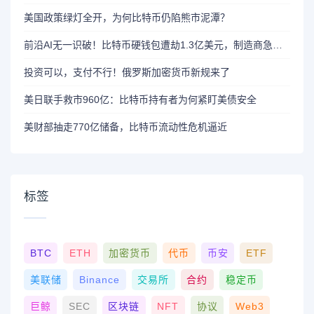
美国政策绿灯全开，为何比特币仍陷熊市泥潭？
前沿AI无一识破！比特币硬钱包遭劫1.3亿美元，制造商急呼重审AI依赖
投资可以，支付不行！俄罗斯加密货币新规来了
美日联手救市960亿：比特币持有者为何紧盯美债安全
美财部抽走770亿储备，比特币流动性危机逼近
标签
BTC
ETH
加密货币
代币
币安
ETF
美联储
Binance
交易所
合约
稳定币
巨鲸
SEC
区块链
NFT
协议
Web3