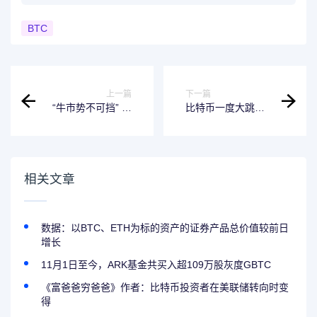
BTC
上一篇
下一篇
“牛市势不可挡” 比
比特币一度大跳
特币日内连创新高
水，超27万人爆
突破88,000美元
仓，“特朗普交易”
降温
相关文章
数据：以BTC、ETH为标的资产的证券产品总价值较前日
增长
11月1日至今，ARK基金共买入超109万股灰度GBTC
《富爸爸穷爸爸》作者：比特币投资者在美联储转向时变
得