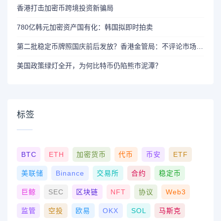
香港打击加密币跨境投资新骗局
780亿韩元加密资产国有化：韩国拟即时拍卖
第二批稳定币牌照国庆前后发放？香港金管局：不评论市场传闻 持开放而谨慎态度
美国政策绿灯全开，为何比特币仍陷熊市泥潭？
标签
BTC
ETH
加密货币
代币
币安
ETF
美联储
Binance
交易所
合约
稳定币
巨鲸
SEC
区块链
NFT
协议
Web3
监管
空投
欧易
OKX
SOL
马斯克