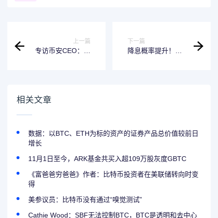
上一篇
下一篇
专访币安CEO：区
降息概率提升！美
块链拥抱监管？小
联储发声，比特币
国资产保值困境与
涨破91000美元
比特币的新高
相关文章
数据：以BTC、ETH为标的资产的证券产品总价值较前日
增长
11月1日至今，ARK基金共买入超109万股灰度GBTC
《富爸爸穷爸爸》作者：比特币投资者在美联储转向时变
得
美参议员：比特币没有通过“嗅觉测试”
Cathie Wood：SBF无法控制BTC，BTC是透明和去中心