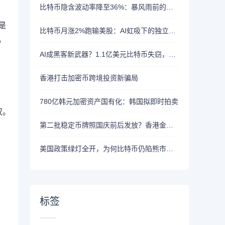
比特币隐含波动率降至36%：暴风雨前的宁静？
是
比特币月涨2%跑输美股：AI虹吸下的独立行情
。
AI成黑客新武器？1.1亿美元比特币失窃，加密资产行业安全警报升级
香港打击加密币跨境投资新骗局
780亿韩元加密资产国有化：韩国拟即时拍卖
权。
第二批稳定币牌照国庆前后发放？香港金管局：不评论市场传闻 持开放而谨慎态度
美国政策绿灯全开，为何比特币仍陷熊市泥潭？
标签