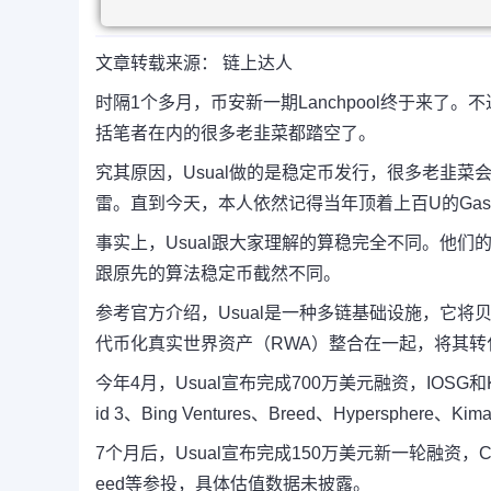
文章转载来源： 链上达人
时隔1个多月，币安新一期Lanchpool终于来了
括笔者在内的很多老韭菜都踏空了。
究其原因，Usual做的是稳定币发行，很多老韭
雷。直到今天，本人依然记得当年顶着上百U的Ga
事实上，Usual跟大家理解的算稳完全不同。
他们
跟原先的算法稳定币截然不同。
参考官方介绍，Usual是一种多链基础设施，它将贝莱德、On
代币化真实世界资产（RWA）整合在一起，将其转
今年4月，Usual宣布完成700万美元融资，IOSG和Krake
id 3、Bing Ventures、Breed、Hypersphere、Kim
7个月后，Usual宣布完成150万美元新一轮融资，Comfy
eed等参投，具体估值数据未披露。