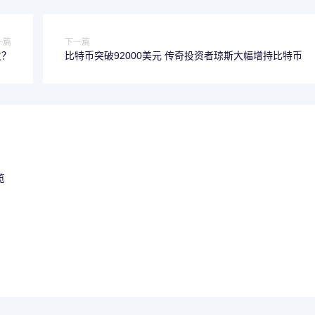
一篇
下一篇
友？
比特币突破92000美元 传奇投资者琼斯大幅增持比特币
览