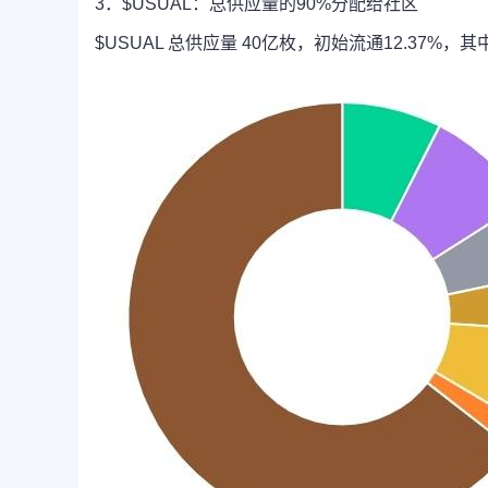
3．$USUAL：总供应量的90%分配给社区
$USUAL 总供应量 40亿枚，初始流通12.37%，其中币