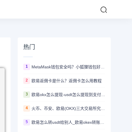
热门
1
MetaMask钱包安全吗？小狐狸钱包好用吗？
2
欧易返佣卡是什么？返佣卡怎么用教程
3
欧易okx怎么提现-usdt怎么提现到支付宝教程
4
火币、币安、欧易(OKX)三大交易所究竟选哪家？
5
欧易怎么转usdt给别人_欧易okex转账usdt教程