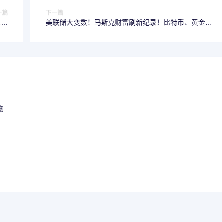
一篇
下一篇
……
美联储大变数！马斯克财富刷新纪录！比特币、黄金猛
攻！
览