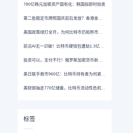
780亿韩元加密资产国有化：韩国拟即时拍卖
第二批稳定币牌照国庆前后发放？香港金管局：不评论市场传闻 持开放而谨慎态度
美国政策绿灯全开，为何比特币仍陷熊市泥潭？
前沿AI无一识破！比特币硬钱包遭劫1.3亿美元，制造商急呼重审AI依赖
投资可以，支付不行！俄罗斯加密货币新规来了
美日联手救市960亿：比特币持有者为何紧盯美债安全
美财部抽走770亿储备，比特币流动性危机逼近
标签