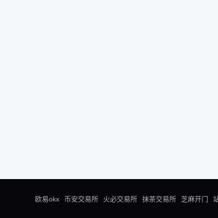
欧易okx
币安交易所
火必交易所
抹茶交易所
芝麻开门