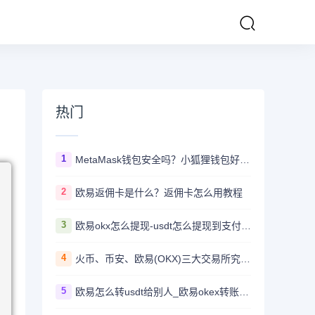
热门
1
MetaMask钱包安全吗？小狐狸钱包好用吗？
2
欧易返佣卡是什么？返佣卡怎么用教程
3
欧易okx怎么提现-usdt怎么提现到支付宝教程
4
火币、币安、欧易(OKX)三大交易所究竟选哪家？
5
欧易怎么转usdt给别人_欧易okex转账usdt教程