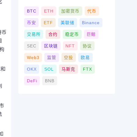
比
BTC
ETH
加密货币
代币
币安
ETF
美联储
Binance
特币
交易所
合约
稳定币
巨鲸
目
SEC
区块链
NFT
协议
构
Web3
监管
空投
欧易
辑和
OKX
SOL
马斯克
FTX
DeFi
BNB
到
市
法
如