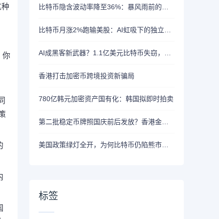
这种
比特币隐含波动率降至36%：暴风雨前的宁静？
比特币月涨2%跑输美股：AI虹吸下的独立行情
AI成黑客新武器？1.1亿美元比特币失窃，加密资产行业安全警报升级
，你
香港打击加密币跨境投资新骗局
780亿韩元加密资产国有化：韩国拟即时拍卖
同
策
第二批稳定币牌照国庆前后发放？香港金管局：不评论市场传闻 持开放而谨慎态度
美国政策绿灯全开，为何比特币仍陷熊市泥潭？
的
。
内
标签
国