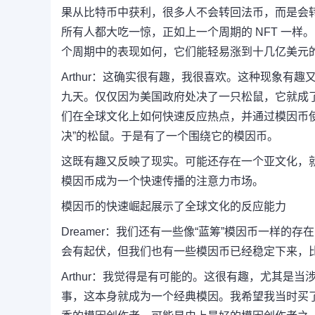
果从比特币中获利，很多人不会转回法币，而是会
所有人都大吃一惊，正如上一个周期的 NFT 一样。
个周期中的表现如何，它们能轻易涨到十几亿美元
Arthur：
这确实很有趣，我很喜欢。
这种现象有趣
九天。
仅仅因为美国政府处决了一只松鼠，它就成了
们在全球文化上如何快速反应热点，并通过模因币
决”的松鼠。
于是有了一个围绕它的模因币。
这既有趣又反映了现实。可能还存在一个亚文化，
模因币成为一个快速传播的注意力市场。
模因币的快速崛起展示了全球文化的反应能力
Dreamer：
我们还有一些像“蓝筹”模因币一样的存
会有起伏，但我们也有一些模因币已经稳定下来，比如 
Arthur：
我觉得是有可能的。
这很有趣，尤其是当涉
事，这本身就成为一个经典模因。
我希望我当时买