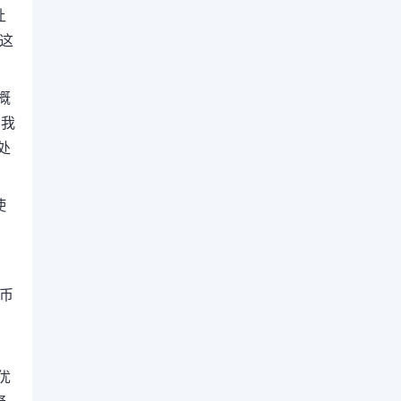
让
这
概
了我
处
使
币
优