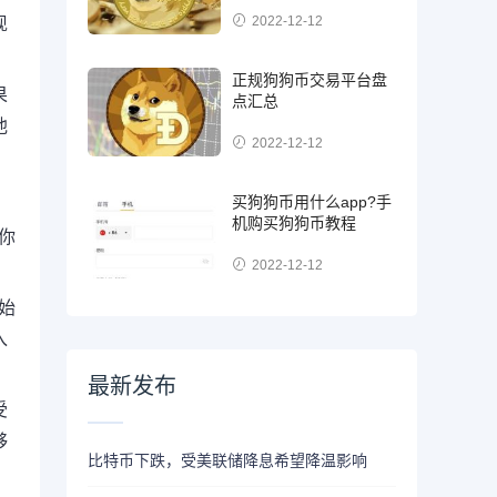
2022-12-12
现
正规狗狗币交易平台盘
果
点汇总
他
2022-12-12
买狗狗币用什么app?手
机购买狗狗币教程
你
2022-12-12
始
入
最新发布
受
够
比特币下跌，受美联储降息希望降温影响