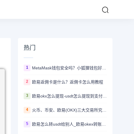
热门
1
MetaMask钱包安全吗？小狐狸钱包好用吗？
2
欧易返佣卡是什么？返佣卡怎么用教程
3
欧易okx怎么提现-usdt怎么提现到支付宝教程
4
火币、币安、欧易(OKX)三大交易所究竟选哪家？
5
欧易怎么转usdt给别人_欧易okex转账usdt教程