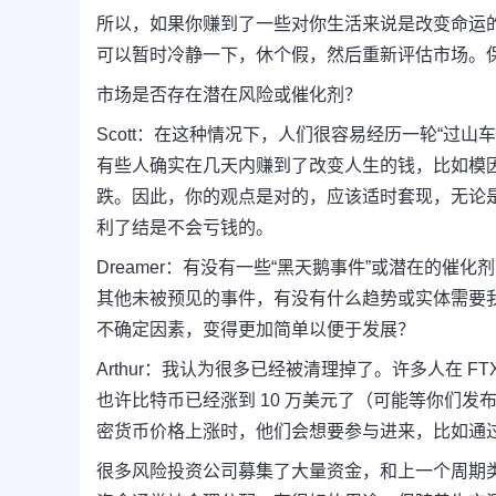
所以，如果你赚到了一些对你生活来说是改变命运
可以暂时冷静一下，休个假，然后重新评估市场。
市场是否存在潜在风险或催化剂？
Scott：
在这种情况下，人们很容易经历一轮“过山车
有些人确实在几天内赚到了改变人生的钱，比如模因币 
跌。
因此，你的观点是对的，应该适时套现，无论
利了结是不会亏钱的。
Dreamer：
有没有一些“黑天鹅事件”或潜在的催化
其他未被预见的事件，有没有什么趋势或实体需要
不确定因素，变得更加简单以便于发展？
Arthur：
我认为很多已经被清理掉了。
许多人在 FTX
也许比特币已经涨到 10 万美元了（可能等你们发
密货币价格上涨时，他们会想要参与进来，比如通
很多风险投资公司募集了大量资金，和上一个周期