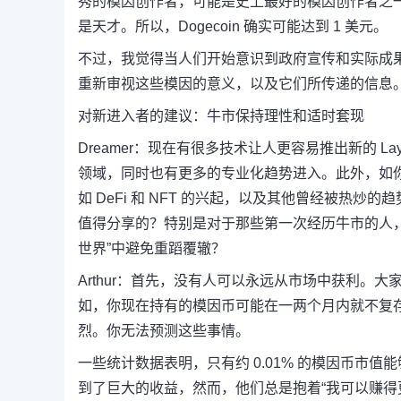
秀的模因创作者，可能是史上最好的模因创作者之
是天才。
所以，Dogecoin 确实可能达到 1 美元。
不过，我觉得当人们开始意识到政府宣传和实际成果
重新审视这些模因的意义，以及它们所传递的信息
对新进入者的建议：牛市保持理性和适时套现
Dreamer：
现在有很多技术让人更容易推出新的 Lay
领域，同时也有更多的专业化趋势进入。
此外，如
如 DeFi 和 NFT 的兴起，以及其他曾经被热炒
值得分享的？
特别是对于那些第一次经历牛市的人
世界”中避免重蹈覆辙？
Arthur：
首先，没有人可以永远从市场中获利。
大
如，你现在持有的模因币可能在一两个月内就不复
烈。
你无法预测这些事情。
一些统计数据表明，只有约 0.01% 的模因币市值
到了巨大的收益，然而，他们总是抱着“我可以赚得