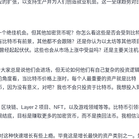
应的扩张，以支持生产并为人们创造就业机会。这一全球趋势对
一个绝佳机会。
但其他加密货币呢？
你怎么看这些是否会受到比
有比特币有前景，其他都不会跟随？
还是你认为以太坊等其他项
势曾经起起伏伏。
这些也会从市场上涨中受益吗？
还是主要关注机
为大家总是说他们会进场，但无论如何他们有自己复杂的投资逻
的角度看，当比特币价格上涨时，每个人最重要的资产就是比特
币，因为没有意义，对吧？
我也不会只投资于比特币。
我想投入
 区块链、Layer 2 项目、NFT，以及游戏领域等等。比特币引领
根结底，目标是赚取更多的加密货币，而不是换回法币。我相信
对这种快速增长有些上瘾。
毕竟这是增长最快的资产类别之一。