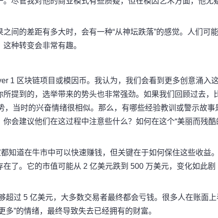
一。
尽管我对他的商业模式有些质疑，但在模因艺术方面，他无
之间的差距有多大时，会有一种“从神坛跌落”的感觉。人们可
。这种转变会非常有趣。
er 1 区块链项目或模因币。
我认为，我们会看到更多创意涌入
你所提到的，选举带来的势头也非常强劲。
如果我们回顾过去，
的趋势，当时的兴奋情绪很相似。
那么，有哪些经验教训或警示故事
，你会建议他们在这过程中注意些什么？
如何在这个“美丽而残酷
家都知道在牛市中可以快速赚钱，但关键在于如何保住这些收益
存在了。
它的市值可能从 2 亿美元跌到 500 万美元，变化如此剧
能够超过 5 亿美元，大多数交易者最终都会亏钱。很多人在账面上
更多”的情绪，最终导致失去已经拥有的财富。