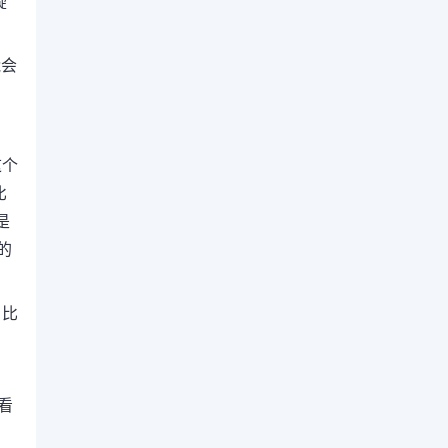
疑
能会
这个
比
是
的
。
比
看