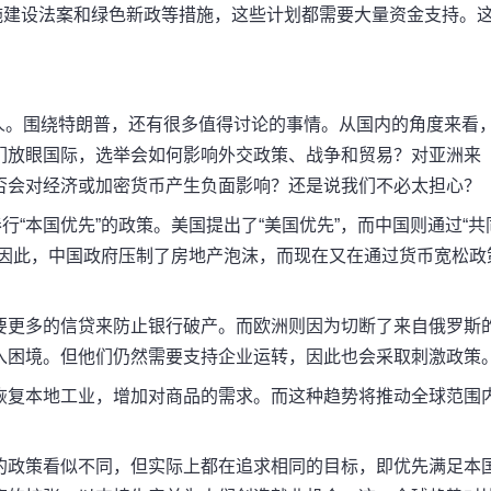
础设施建设法案和绿色新政等措施，这些计划都需要大量资金支持。
人。
围绕特朗普，还有很多值得讨论的事情。
从国内的角度来看
们放眼国际，选举会如何影响外交政策、战争和贸易？
对亚洲来
否会对经济或加密货币产生负面影响？
还是说我们不必太担心？
行“本国优先”的政策。
美国提出了“美国优先”，而
中国
则通过“共
因此，中国政府压制了房地产泡沫，而现在又在通过货币宽松政
要更多的信贷来防止银行破产。而欧洲则因为切断了来自俄罗斯
入困境。但他们仍然需要支持企业运转，因此也会采取刺激政策
恢复本地工业，增加对商品的需求。而这种趋势将推动全球范围
的政策看似不同，但实际上都在追求相同的目标，即优先满足本