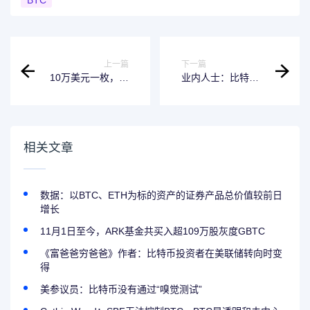
上一篇
下一篇
10万美元一枚，普
业内人士：比特币
通人到底如何才能
对黄金有分流，但
拿住比特币？
依然难取代
相关文章
数据：以BTC、ETH为标的资产的证券产品总价值较前日
增长
11月1日至今，ARK基金共买入超109万股灰度GBTC
《富爸爸穷爸爸》作者：比特币投资者在美联储转向时变
得
美参议员：比特币没有通过“嗅觉测试”