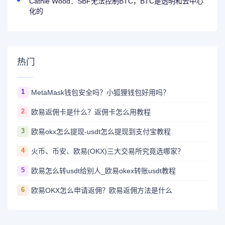
Cathie Wood：SBF无法控制BTC，BTC是透明和去中心
化的
热门
1
MetaMask钱包安全吗？小狐狸钱包好用吗？
2
欧易返佣卡是什么？返佣卡怎么用教程
3
欧易okx怎么提现-usdt怎么提现到支付宝教程
4
火币、币安、欧易(OKX)三大交易所究竟选哪家？
5
欧易怎么转usdt给别人_欧易okex转账usdt教程
6
欧易OKX怎么申请返佣？欧易返佣方法是什么