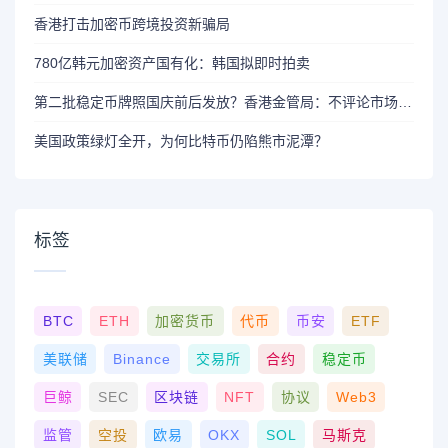
香港打击加密币跨境投资新骗局
780亿韩元加密资产国有化：韩国拟即时拍卖
第二批稳定币牌照国庆前后发放？香港金管局：不评论市场传闻 持开放而谨慎态度
美国政策绿灯全开，为何比特币仍陷熊市泥潭？
标签
BTC
ETH
加密货币
代币
币安
ETF
美联储
Binance
交易所
合约
稳定币
巨鲸
SEC
区块链
NFT
协议
Web3
监管
空投
欧易
OKX
SOL
马斯克