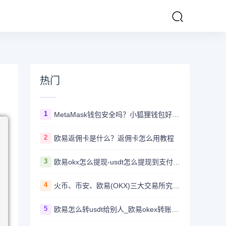
热门
1
MetaMask钱包安全吗？小狐狸钱包好用吗？
2
欧易返佣卡是什么？返佣卡怎么用教程
3
欧易okx怎么提现-usdt怎么提现到支付宝教程
4
火币、币安、欧易(OKX)三大交易所究竟选哪家？
5
欧易怎么转usdt给别人_欧易okex转账usdt教程