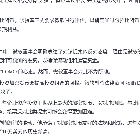
此建议不要持有“太多”，但也建议不要“完全忽视比特币”，从而
购买比特币。该提案正式要求微软进行评估，以确定通过包括比特币
长期利益。
文件中，微软董事会明确表达了对该提案的反对态度，理由是微软
定和可预测的投资，以确保流动性和运营资金。
“FOMO”的心态。然而，微软董事会对此不为所动。
证投资加密货币会提高投资组合的回报。微软副总法律顾问Keith Do
否决了。
一些企业资产投资于世界上最大的加密货币，以对冲通胀。与此
务，投票反对此类提案可能会变得更加困难。
统特朗普的推动，他承诺了对加密货币友好的法规和政策，这些
10万美元的历史新高。