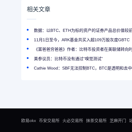
相关文章
数据：以BTC、ETH为标的资产的证券产品总价值较
11月1日至今，ARK基金共买入超109万股灰度GBTC
《富爸爸穷爸爸》作者：比特币投资者在美联储转向
美参议员：比特币没有通过“嗅觉测试”
Cathie Wood：SBF无法控制BTC，BTC是透明和去
欧易okx
币安交易所
火必交易所
抹茶交易所
芝麻开门