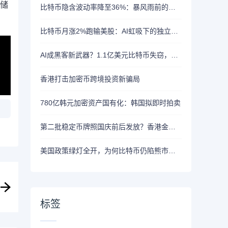
分储
比特币隐含波动率降至36%：暴风雨前的宁静？
比特币月涨2%跑输美股：AI虹吸下的独立行情
AI成黑客新武器？1.1亿美元比特币失窃，加密资产行业安全警报升级
香港打击加密币跨境投资新骗局
780亿韩元加密资产国有化：韩国拟即时拍卖
第二批稳定币牌照国庆前后发放？香港金管局：不评论市场传闻 持开放而谨慎态度
美国政策绿灯全开，为何比特币仍陷熊市泥潭？
标签