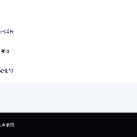
前日增长
时变得
中心化的
站点地图