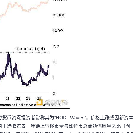
币资深投资者常称其为“HODL Waves”。价格上涨或因新资
向于选取过去一年链上转移币量与比特币总流通供应量之比（图