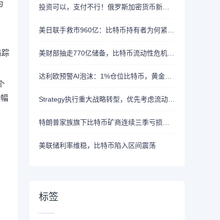
为
投资可以，支付不行！俄罗斯加密货币新规来了
美日联手救市960亿：比特币持有者为何紧盯美债安全
追踪
美财部抽走770亿储备，比特币流动性危机逼近
达利欧预警AI泡沫：1%仓位比特币，黄金更抗量子威胁
个
涨幅
Strategy执行重大战略转型，优先考虑流动性而非积累比特币
特朗普家族旗下比特币矿商连续三季亏损，股价较峰值跌逾九成
美联储利率维稳，比特币陷入区间震荡
标签