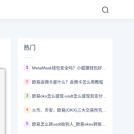
热门
1
MetaMask钱包安全吗？小狐狸钱包好用吗？
2
欧易返佣卡是什么？返佣卡怎么用教程
3
欧易okx怎么提现-usdt怎么提现到支付宝教程
4
火币、币安、欧易(OKX)三大交易所究竟选哪家？
5
欧易怎么转usdt给别人_欧易okex转账usdt教程