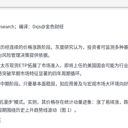
 Rresearch；编译：0xjs@金色财经
，历经连续的价格涨跌阶段。灰度研究认为，投资者可监测多种
为风险管理决策提供依据。
太币现货ETP拓展了市场准入，即将上任的美国国会可能为行
将突破早期市场特征显著的四年周期循环。
的中期阶段。只要基本面稳固，如应用普及与宏观市场大环境向
机漫步”模式。实则，其价格存在统计动量迹象：涨了易续涨，
期围绕历史上升趋势线波动（图 1）。
征