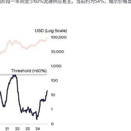
值阶段一年间至少60%流通供应易主。当前约为54%，暗示价格