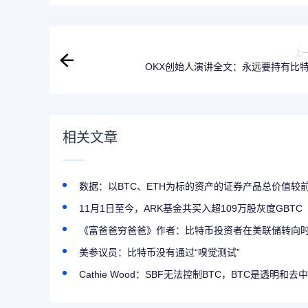
上
OKX创始人演讲全文：永远要持有比
相关文章
数据：以BTC、ETH为标的资产的证券产品总价值较
11月1日至今，ARK基金共买入超109万股灰度GBTC
《富爸爸穷爸爸》作者：比特币投资者在美联储转向
美参议员：比特币没有通过“嗅觉测试”
Cathie Wood：SBF无法控制BTC，BTC是透明和去