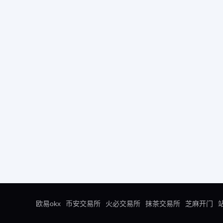
欧易okx
币安交易所
火必交易所
抹茶交易所
芝麻开门