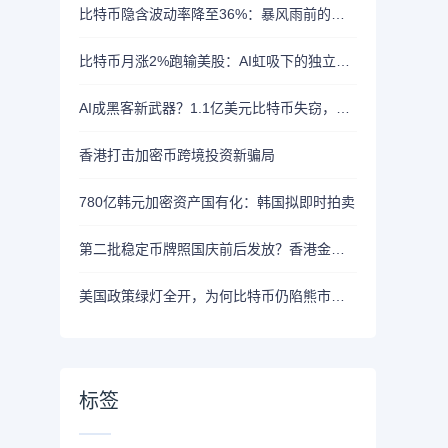
比特币隐含波动率降至36%：暴风雨前的宁静？
比特币月涨2%跑输美股：AI虹吸下的独立行情
AI成黑客新武器？1.1亿美元比特币失窃，加密资产行业安全警报升级
香港打击加密币跨境投资新骗局
780亿韩元加密资产国有化：韩国拟即时拍卖
第二批稳定币牌照国庆前后发放？香港金管局：不评论市场传闻 持开放而谨慎态度
美国政策绿灯全开，为何比特币仍陷熊市泥潭？
标签