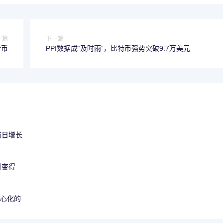
一篇
下一篇
特币
PPI数据成“及时雨”，比特币强势突破9.7万美元
前日增长
时变得
中心化的