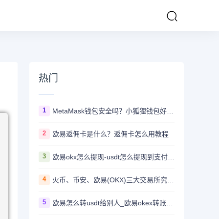
热门
1
MetaMask钱包安全吗？小狐狸钱包好用吗？
2
欧易返佣卡是什么？返佣卡怎么用教程
3
欧易okx怎么提现-usdt怎么提现到支付宝教程
4
火币、币安、欧易(OKX)三大交易所究竟选哪家？
5
欧易怎么转usdt给别人_欧易okex转账usdt教程