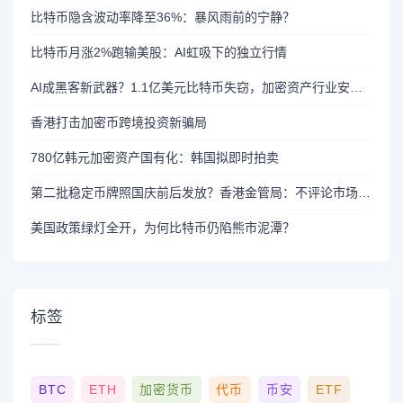
比特币隐含波动率降至36%：暴风雨前的宁静？
比特币月涨2%跑输美股：AI虹吸下的独立行情
AI成黑客新武器？1.1亿美元比特币失窃，加密资产行业安全警报升级
香港打击加密币跨境投资新骗局
780亿韩元加密资产国有化：韩国拟即时拍卖
第二批稳定币牌照国庆前后发放？香港金管局：不评论市场传闻 持开放而谨慎态度
美国政策绿灯全开，为何比特币仍陷熊市泥潭？
标签
BTC
ETH
加密货币
代币
币安
ETF