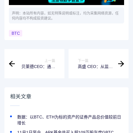
声明：本站所有内容，如无特殊说明或标注，均为采集网络资源，任
何内容均不构成投资建议。
BTC
上一篇
下一篇
贝莱德CEO：通胀
高盛 CEO：从监管
担忧将助推BTC涨
角度看，高盛目前
至70万美元
仍无法持有、做市
或参与比特币业务
相关文章
数据：以BTC、ETH为标的资产的证券产品总价值较前日
增长
11月1日至今，ARK基金共买入超109万股灰度GBTC