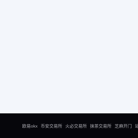
欧易okx
币安交易所
火必交易所
抹茶交易所
芝麻开门