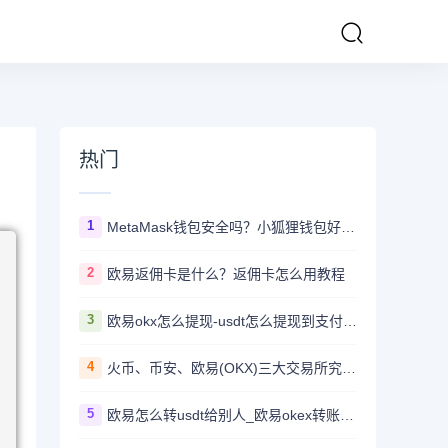
热门
1
MetaMask钱包安全吗？小狐狸钱包好用吗？
2
欧易返佣卡是什么？返佣卡怎么用教程
3
欧易okx怎么提现-usdt怎么提现到支付宝教程
4
火币、币安、欧易(OKX)三大交易所究竟选哪家？
5
欧易怎么转usdt给别人_欧易okex转账usdt教程