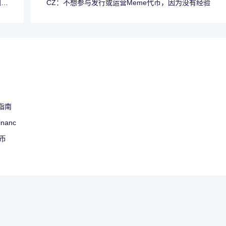
加密
CZ：不想参与发行或运营Meme代币，因为没有经验
货币
用指南
anc
特币