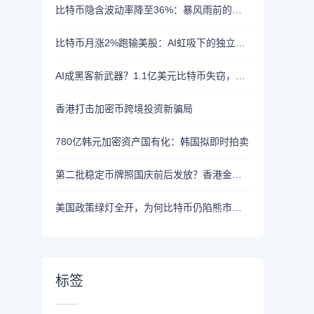
比特币隐含波动率降至36%：暴风雨前的宁静？
比特币月涨2%跑输美股：AI虹吸下的独立行情
AI成黑客新武器？1.1亿美元比特币失窃，加密资产行业安全警报升级
香港打击加密币跨境投资新骗局
780亿韩元加密资产国有化：韩国拟即时拍卖
第二批稳定币牌照国庆前后发放？香港金管局：不评论市场传闻 持开放而谨慎态度
美国政策绿灯全开，为何比特币仍陷熊市泥潭？
标签