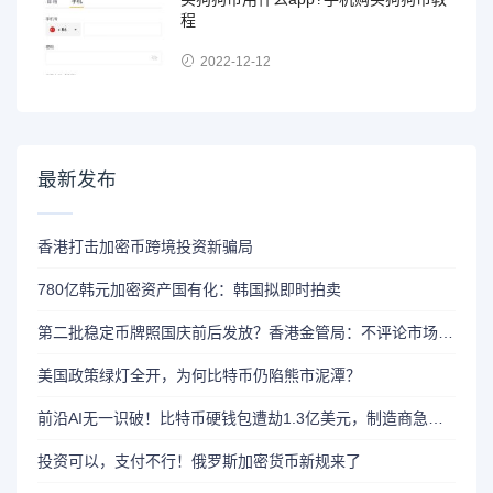
程
2022-12-12
最新发布
香港打击加密币跨境投资新骗局
780亿韩元加密资产国有化：韩国拟即时拍卖
第二批稳定币牌照国庆前后发放？香港金管局：不评论市场传闻 持开放而谨慎态度
美国政策绿灯全开，为何比特币仍陷熊市泥潭？
前沿AI无一识破！比特币硬钱包遭劫1.3亿美元，制造商急呼重审AI依赖
投资可以，支付不行！俄罗斯加密货币新规来了