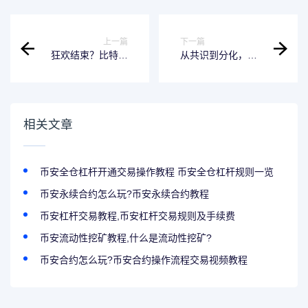
上一篇
下一篇
狂欢结束？比特币
从共识到分化，香
价格或将回调至
港大会折射加密世
86000美元
界“困兽斗”
相关文章
币安全仓杠杆开通交易操作教程 币安全仓杠杆规则一览
币安永续合约怎么玩?币安永续合约教程
币安杠杆交易教程,币安杠杆交易规则及手续费
币安流动性挖矿教程,什么是流动性挖矿?
币安合约怎么玩?币安合约操作流程交易视频教程