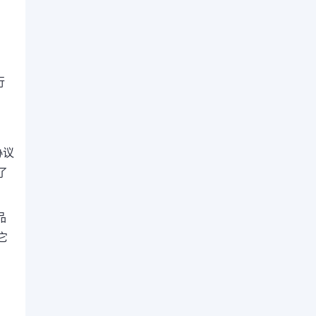
。
行
协议
了
品
它