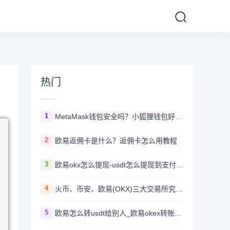
热门
1
MetaMask钱包安全吗？小狐狸钱包好用吗？
2
欧易返佣卡是什么？返佣卡怎么用教程
3
欧易okx怎么提现-usdt怎么提现到支付宝教程
4
火币、币安、欧易(OKX)三大交易所究竟选哪家？
5
欧易怎么转usdt给别人_欧易okex转账usdt教程