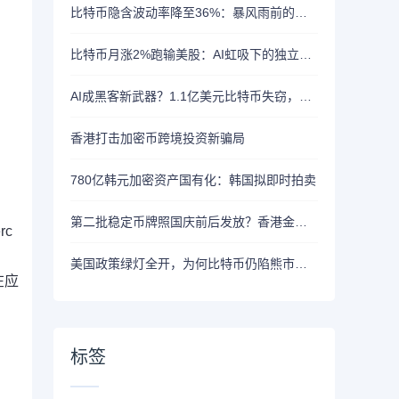
比特币隐含波动率降至36%：暴风雨前的宁静？
比特币月涨2%跑输美股：AI虹吸下的独立行情
AI成黑客新武器？1.1亿美元比特币失窃，加密资产行业安全警报升级
香港打击加密币跨境投资新骗局
780亿韩元加密资产国有化：韩国拟即时拍卖
第二批稳定币牌照国庆前后发放？香港金管局：不评论市场传闻 持开放而谨慎态度
rc
美国政策绿灯全开，为何比特币仍陷熊市泥潭？
在应
标签