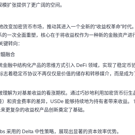
规模扩张提供了更广阔的空间。
将深刻地改变加密货币市场，推动其进入一个全新的“收益权革命”时代
系的一次全面重塑，核心在于将收益权作为一种新的金融资产进
关键转向：
精髓融合
成功地将传统金融中结构化产品的思维方式引入 DeFi 领域，实现了稳定币
这标志着稳定币协议不再仅仅是价值的储存和转移媒介，而是成为
本质上可以被理解为对基差收益的看涨期权。通过巧妙地利用加密货币衍生
）和资金费率的差异，USDe 能够持续地为持有者带来收益。 
为未来更复杂的收益权产品创新奠定了基础。
bs 采用的 Delta 中性策略，展现出显著的资本效率优势。