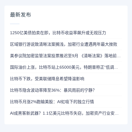
最新发布
1250亿美债拍卖在即，比特币收益率飙升或无视压力
区域银行游说致清晰法案搁浅，加密行业遭遇两年最大挫败
美参议院加密监管法案投票推迟至9月 《清晰法案》落地前景不容乐观
国际油价上涨，比特币站上65000美元，特朗普称正“低调处理”伊朗问题
比特币下跌，受美联储降息希望降温影响
比特币隐含波动率降至36%：暴风雨前的宁静？
比特币月涨2%跑输美股：AI虹吸下的独立行情
AI成黑客新武器？1.1亿美元比特币失窃，加密资产行业安全警报升级