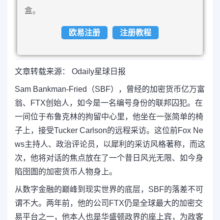
盒。
欧易注册
注册教程
文章转载来源： Odaily星球日报
Sam Bankman-Fried（SBF），曾经的加密货币亿万富
翁、FTX创始人，如今是一名编号身份的联邦囚犯。在
一间位于布鲁克林的拘留中心里，他坐在一张简单的椅
子上，接受Tucker Carlson的远程采访。这位前Fox Ne
ws主持人、政治评论员，以犀利的采访风格著称，而这
次，他将对话的焦点放在了一个昔日风光无限、如今身
陷囹圄的加密货币人物身上。
从数字金融的巅峰到现实世界的底层，SBF的落差不可
谓不大。两年前，他的公司FTX仍是全球最大的加密交
易平台之一，他本人也是华盛顿政界的座上宾，为政客