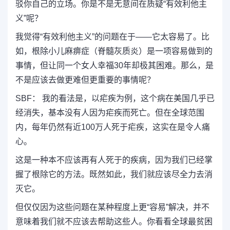
驳你自己的立场。你是不是无意间在质疑“有效利他主
义”呢？
我觉得“有效利他主义”的问题在于——它太容易了。比
如，根除小儿麻痹症（脊髓灰质炎）是一项容易做到的
事情，但让同一个女人幸福30年却极其困难。那么，是
不是应该去做更难但更重要的事情呢？
SBF： 我的看法是，以疟疾为例，这个病在美国几乎已
经消失，基本没有人因为疟疾而死亡。但在全球范围
内，每年仍然有近100万人死于疟疾，这实在是令人痛
心。
这是一种本不应该再有人死于的疾病，因为我们已经掌
握了根除它的方法。既然如此，我们就应该尽全力去消
灭它。
但仅仅因为这些问题在某种程度上更“容易”解决，并不
意味着我们就不应该去帮助这些人。你看看全球最贫困