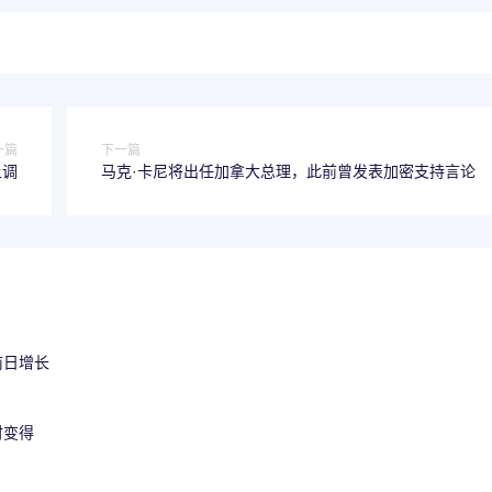
一篇
下一篇
上调
马克·卡尼将出任加拿大总理，此前曾发表加密支持言论
前日增长
时变得