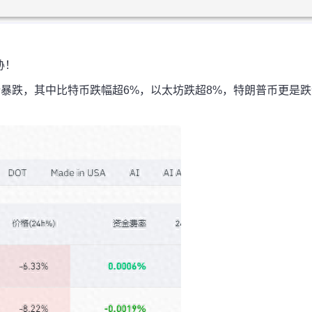
胁！
币纷纷暴跌，其中比特币跌幅超6%，以太坊跌超8%，特朗普币更是