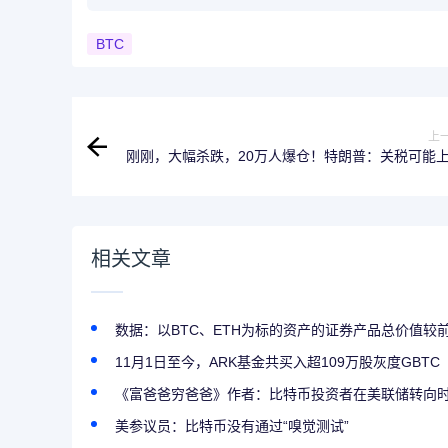
BTC
上
刚刚，大幅杀跌，20万人爆仓！特朗普：关税可能
相关文章
数据：以BTC、ETH为标的资产的证券产品总价值较
11月1日至今，ARK基金共买入超109万股灰度GBTC
《富爸爸穷爸爸》作者：比特币投资者在美联储转向
美参议员：比特币没有通过“嗅觉测试”