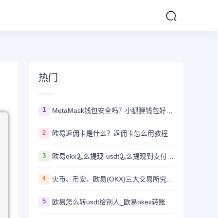
热门
1
MetaMask钱包安全吗？小狐狸钱包好用吗？
2
欧易返佣卡是什么？返佣卡怎么用教程
3
欧易okx怎么提现-usdt怎么提现到支付宝教程
4
火币、币安、欧易(OKX)三大交易所究竟选哪家？
5
欧易怎么转usdt给别人_欧易okex转账usdt教程