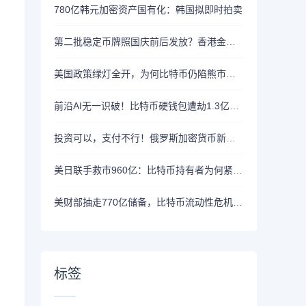
780亿韩元加密资产国有化：韩国拟即时拍卖
第二批稳定币牌照国庆前后发放？香港金管局：不评论市场传闻 持开放而谨慎态度
美国政策绿灯全开，为何比特币仍陷熊市泥潭？
前沿AI无一识破！比特币硬钱包遭劫1.3亿美元，制造商急呼重审AI依赖
投资可以，支付不行！俄罗斯加密货币新规来了
美日联手救市960亿：比特币持有者为何紧盯美债安全
美财部抽走770亿储备，比特币流动性危机逼近
标签